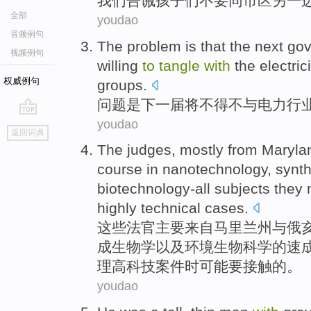
我们
告诫
孩子
们
不要
同市区
另
一
全部
youdao
音频例句
The
problem
is that
the next
go
视频例句
willing
to
tangle
with
the electric
权威例句
groups
.
问题
是
下
一
届
将
不得不
与
电力
行
youdao
go
返回词典
top
The
judges
,
mostly
from
Maryla
course in
nanotechnology
,
synth
biotechnology-all
subjects
they
highly
technical
cases
.
这些
法官
主要
来自
马里兰州
与
俄
成
生物学
以及
环境
生物科学的
速
理
高科技
案件
时
可能
要
接触
的。
youdao