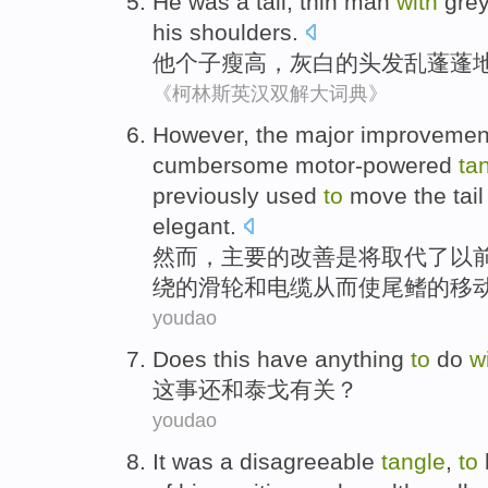
He
was a
tall
, thin man
with
gre
his shoulders
.
他
个子瘦高
，
灰白
的
头发
乱蓬蓬
《柯林斯英汉双解大词典》
However
, the
major
improvemen
cumbersome
motor-powered
ta
previously
used
to
move
the tai
elegant
.
然而
，
主要
的
改善
是
将取代了
以
绕
的
滑轮
和
电缆
从而使
尾鳍
的
移
youdao
Does this
have
anything
to
do
w
这
事
还
和
泰戈有关
？
youdao
It
was
a
disagreeable
tangle
,
to