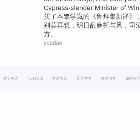
Cypress-slender
Minister of
Win
买了本
覃学岚
的《鲁
拜集
新译》
别莫再想，明日
乱麻
托
与
风
，司
方。
youdao
关于有道
Investors
有道智选
官方博客
技术博客
诚聘英