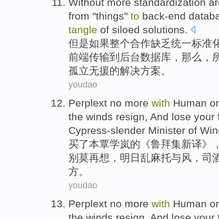
Without
more
standardization
ar
from
"
things
"
to
back-end
datab
tangle
of
siloed
solutions
.
但是如果整个合作
缺乏
统一
标准
前端
传输到后台
数据库
，那么，
孤立
无援的解决方案。
youdao
Perplext
no more
with
Human
o
the winds
resign,
And
lose your
Cypress-slender
Minister of
Win
买了本
覃学岚
的《鲁
拜集
新译》
别莫再想，明日
乱麻
托
与
风
，司
方。
youdao
Perplext
no more
with
Human
o
the winds
resign,
And
lose your