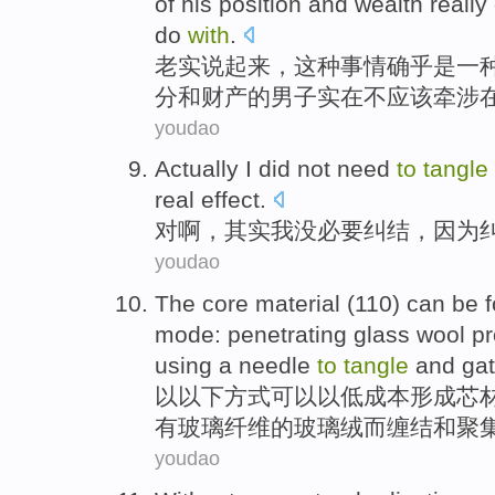
of
his
position
and
wealth
really
do
with
.
老实说起来，这种
事情
确乎
是
一
分
和
财产
的
男子
实在不
应该
牵涉
youdao
Actually
I
did not
need
to
tangle
real
effect
.
对啊，
其实
我
没
必要
纠结
，
因为
youdao
The
core
material
(110)
can be
mode
:
penetrating
glass
wool p
using
a needle
to
tangle
and
ga
以
以下
方式
可以
以
低
成本
形成
芯
有
玻璃
纤维
的
玻璃
绒而缠结
和
聚
youdao