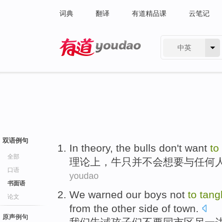
词典
翻译
有道精品课
云笔记
中英
有道 - 网易旗下搜索
双语例句
In theory
,
the bulls
don't
want
to
全部
理论上
，
牛
只
并不
会
想
要
与
任何
口语
youdao
书面语
We
warned our
boys
not
to
tang
论文
from
the other
side
of
town
.
原声例句