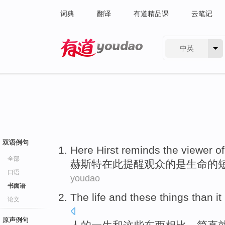
词典
翻译
有道精品课
云笔记
中英
有道 - 网易旗下搜索
双语例句
Here
Hirst
reminds
the viewer
of
全部
赫
斯特
在此
提醒
观众
的
是生命的
口语
youdao
书面语
The
life
and
these
things
than
it
论文
原声例句