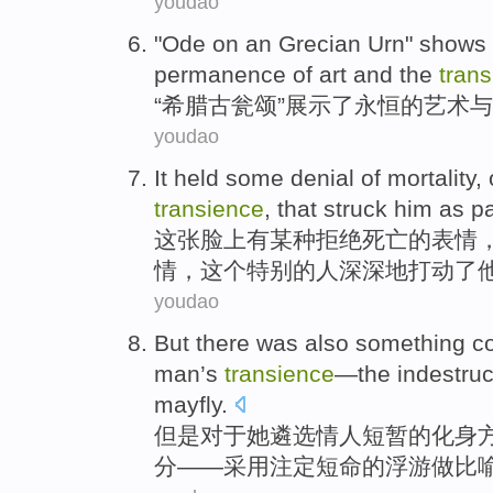
youdao
"
Ode on an Grecian Urn
"
shows
permanence
of
art
and
the
tran
“希腊古
瓮
颂”
展示
了
永恒
的
艺术
与
youdao
It
held
some
denial
of
mortality
,
transience
,
that
struck
him
as
pa
这
张
脸上有
某种
拒绝
死亡
的
表情
情，
这个
特别
的
人
深深地打动了
youdao
But
there was
also
something
c
man’s
transience
—
the
indestruc
mayfly
.
但是
对于
她
遴选情人
短暂
的
化身
分——采用
注定
短命
的浮游做
比