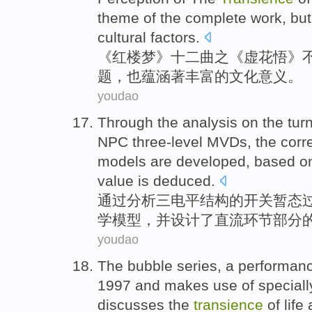
theme
of the complete
work
,
but
cultural
factors.
《
红楼梦
》
十二
曲
之《虚
花
悟
》
题
，
也
蕴涵
著丰富
的
文化意义。
youdao
Through the
analysis
on the turn
NPC
three-level
MVDs, the corr
models
are developed, based o
value is deduced.
通过
分析
三
电平结构
的
开关暂态
学
模型
，并设计了
直流
环节部分
youdao
The
bubble
series
, a
performan
1997
and
makes use
of
speciall
discusses
the
transience
of
life