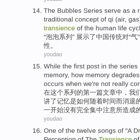
The
Bubbles
Series
serve as a r
traditional
concept
of
qi
(air, ga
transience
of the
human life
cycl
“
泡泡
系列
” 展示了
中国
传统
对“
气
”
性
。
youdao
While
the
first
post
in
the
series
memory
,
how
memory degrade
occurs when
we
're not
really
con
在
这个
系列
的
第一
篇文章
中
，
我
讲了记忆
是如何
随着
时间
而消退
一开始没有
完全
集中注意所
造成
youdao
One of
the twelve
songs
of "A D
Perception
of
The
Transience
o