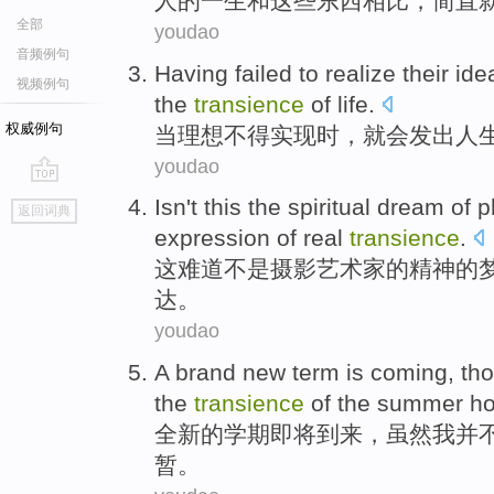
人
的
一生
和
这些
东西
相比
，简直
全部
youdao
音频例句
Having
failed to
realize
their
ide
视频例句
the
transience
of
life
.
权威例句
当
理想
不得
实现
时，
就
会发出
人
youdao
go
Isn't
this
the
spiritual
dream
of
p
返回词典
top
expression
of
real
transience
.
这
难道
不是
摄影艺术家
的
精神
的
达
。
youdao
A
brand new
term
is coming
,
th
the
transience
of
the
summer ho
全新
的
学期
即将
到来，
虽然
我
并
暂
。