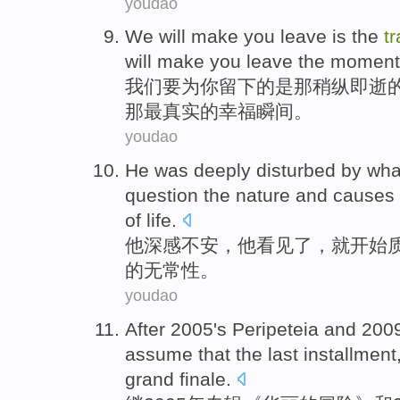
youdao
We
will
make
you
leave
is
the
t
will make you leave
the
moment
我们
要
为
你
留下
的
是
那稍纵即逝
的
那
最
真实
的
幸福
瞬间
。
youdao
He
was deeply disturbed by wha
question
the
nature
and
causes
of
life.
他
深感
不安，他
看见了
，
就
开始
的
无常性
。
youdao
After
2005
's Peripeteia
and
2009
assume
that
the last
installment
grand
finale
.