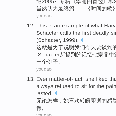
继
2005年
专辑
《华丽的冒险》
和
当然
认为
最终
篇
——《时间的
歌
youdao
This
is
an
example
of what
Harv
Schacter
calls
the first
deadly
si
(
Schacter
, 1999).
这
就是
为了说明我们今天要谈到
.
Schacter
所提到的
记忆
七宗
罪
中
一个
例子
。
youdao
Ever matter-of-fact
,
she
liked
tha
always refused to
sit
for the
pai
lasted
.
无论
怎样
，
她
喜欢
转瞬即逝
的
感
像
。
youdao