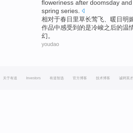
floweriness
after
doomsday
and
spring
series.
相对
于春日
里草长莺飞
、暖日
明
作品中
感受到
的
是冷峻
之后
的
温
幻
。
youdao
关于有道
Investors
有道智选
官方博客
技术博客
诚聘英