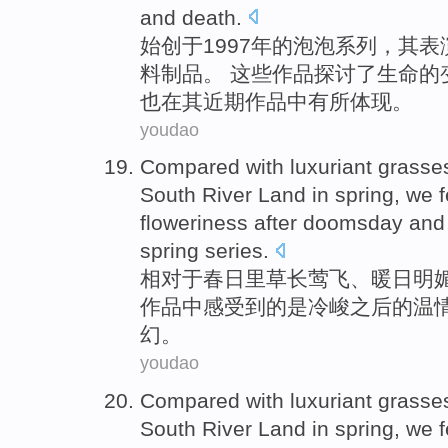
and
death
.
始创于
1997年
的
泡泡
系列
，其
表
料制品
。 这些作品
探讨
了
生命
的
也在其近期作品中有所体现。
youdao
Compared
with luxuriant
grasse
South
River Land
in
spring
,
we
f
floweriness
after
doomsday
and
spring
series.
相对
于春日
里草长莺飞
、暖日
明
作品中
感受到
的
是冷峻
之后
的
温
幻
。
youdao
Compared
with luxuriant
grasse
South
River Land
in
spring
,
we
f