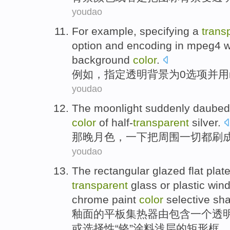
youdao
For example
,
specifying a
trans
option
and
encoding
in
mpeg4
w
background
color
.
例如
，
指定
透明
背景
为
0
选项
并用
youdao
The
moonlight suddenly daubed
color
of
half-
transparent
silver
.
那晚
月色
，一下把
周围
一切都
刷
youdao
The rectangular glazed
flat
plat
transparent
glass
or
plastic
win
chrome
paint
color
selective
sha
釉面
的
平板
集热器
由包含
一个
透
或
选择性
“
铬
”
涂料
浅层
的矩形
框
。