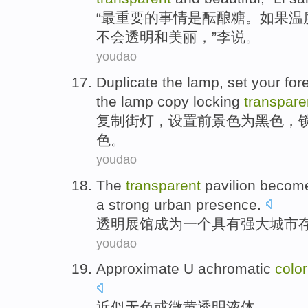
“
最
重要
的事情
是
酝酿
糖
。
如果
温
不会
透明
和
美丽
，”
李
说。
youdao
Duplicate
the
lamp
,
set your
for
the lamp
copy locking
transpare
复制
街灯
，
设置
前
景色
为
黑色
，
色。
youdao
The
transparent
pavilion
becom
a
strong
urban
presence
.
透明
展馆
成为
一个
具有
强大
城市
youdao
Approximate
U achromatic
color
近似
无色
或
微黄
透明
液体
。