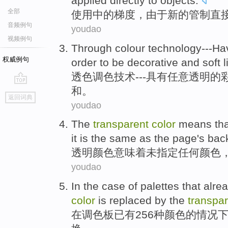
applied
directly
to
objects
.
全部
使用
中的
梯度
，
由于
新的
管制
直
音频例句
youdao
视频例句
Through
colour
technology
---
Ha
权威例句
order to be
decorative
and
soft
l
透
色调色
技术
---
具有
任意
透明
的
和
。
go
返回词典
top
youdao
The
transparent
color
means
th
it is the
same as
the
page
's
bac
透明
颜色
意味着
未
指定
任何
颜色
youdao
In
the
case
of
palettes that
alre
color
is replaced
by the
transpa
在
调色板
已有
256种
颜色
的
情况