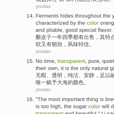
youdao
Ferments hides
throughout
the 
characterized
by the
color
oran
and pliable
, good
special
flavor.
酿皮子
一年四季都
有
出售
，
其
特
软
又
有韧劲，风味特佳。
youdao
No time
,
transparent
,
pure
,
quie
their own
,
it
is
the only
natural
g
无暇
、
透明
，
纯洁
、
安静
，
足以
唯一
赋予
大海
的
颜色。
youdao
"
The most
important
thing
is
bre
is too high
, the sugar
color
will
d
transparent
and
beautiful
,"
Li
sa