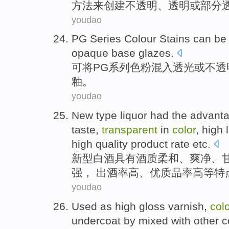
方法
来
创建
不
透明、
透明
或
部分
youdao
PG
Series
Colour Stains
can be
opaque
base
glazes
.
可
将
PG
系列
色粉混入
透光
或
不透
釉。
youdao
New type
liquor
had the
advanta
taste,
transparent
in
color
, high
high quality
product
rate
etc.
新型
白酒
具有
酒质
柔和
、爽净、
强
， 出
酒
率
高
、
优质品
率
高等特
youdao
Used
as
high gloss varnish
,
col
undercoat
by mixed with
other
c