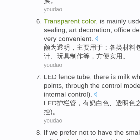
换。
youdao
Transparent
color
, is
mainly
usd
sealing
,
art
decoration
,
office
de
very convenient
.
颜
为
透明
，
主要
用于：
各类
材料
计
、
玩具
制作
等
，方便实用。
youdao
LED
fence
tube
,
there is
milk
wh
points
,
through the
control
mod
internal control
).
LED
护栏
管
，
有
奶
白色
、
透明
色
控)。
youdao
If
we
prefer
not to
have
the
smal