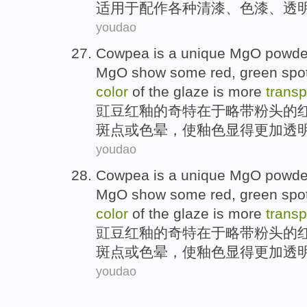
适用
于配作各种
清漆
、
色
漆
、
透
youdao
Cowpea
is a
unique
MgO
powde
MgO
show
some
red
,
green
spo
color
of
the
glaze
is
more
transp
豇豆
红釉
的奇特
在于
略带
粉
头
的
斑点
或
色
晕
，
使
釉色显得
更加
透
youdao
Cowpea
is a
unique
MgO
powde
MgO
show
some
red
,
green
spo
color
of
the
glaze
is
more
transp
豇豆
红釉
的奇特
在于
略带
粉
头
的
斑点
或
色
晕
，
使
釉色显得
更加
透
youdao