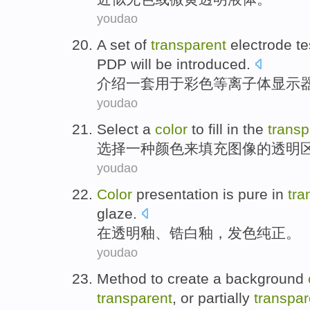
youdao
A
set
of
transparent
electrode
te
PDP
will be
introduced
.
介绍
一
套
用于
彩色
等离子体
显示
youdao
Select
a
color
to
fill in
the
transp
选择
一种
颜色
来
填充
图像
的
透明
youdao
Color
presentation is pure
in
tra
glaze.
在
透明
釉、
锆
白釉，发
色
纯正
。
youdao
Method
to
create
a
background
transparent
,
or
partially
transpar