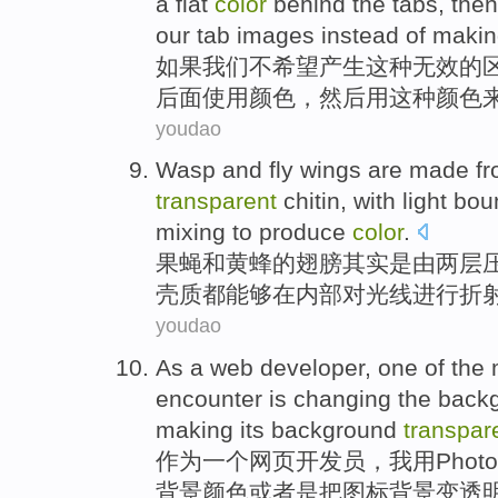
a flat
color
behind the
tabs
,
then
our
tab
images
instead
of maki
如果
我们
不
希望
产生
这种
无效
的
后面
使用
颜色
，
然后
用
这种
颜色
youdao
Wasp
and
fly
wings
are
made f
transparent
chitin
,
with
light
boun
mixing
to produce
color
.
果蝇
和
黄蜂
的
翅膀其实
是
由
两
层
壳质
都
能够在内部
对
光线
进行折
youdao
As
a
web
developer
, one
of
the
encounter
is
changing
the
back
making
its background
transpar
作为
一个
网页
开发员
，
我
用Photo
背景
颜色
或者
是把图标背景变
透