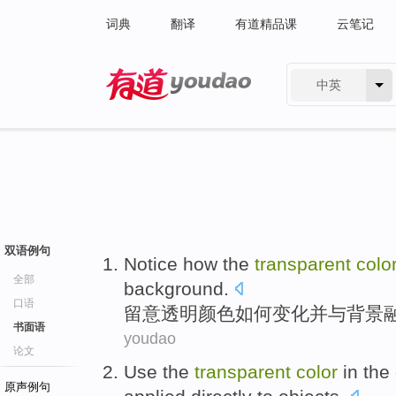
词典
翻译
有道精品课
云笔记
中英
有道 - 网易旗下搜索
双语例句
Notice
how
the
transparent
colo
全部
background
.
口语
留意
透明
颜色
如何
变化
并
与
背景
书面语
youdao
论文
Use
the
transparent
color
in
the
原声例句