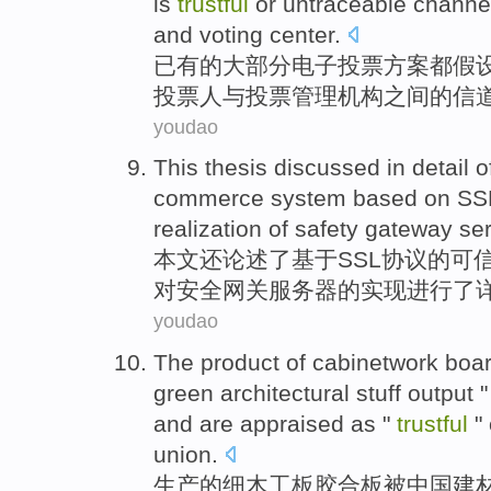
is
trustful
or
untraceable
channe
and
voting center.
已有
的
大部分
电子
投票
方案
都
假
投票人
与
投票管理机构
之间
的
信
youdao
This thesis
discussed
in
detail
o
commerce
system
based on
SS
realization
of
safety
gateway
se
本文
还
论述
了
基于
SSL
协议
的
可
对
安全
网关
服务器
的
实现
进行了
youdao
The
product
of
cabinetwork
boa
green
architectural stuff output 
and are
appraised as
"
trustful
" 
union
.
生产
的
细
木工
板
胶合板
被
中国
建