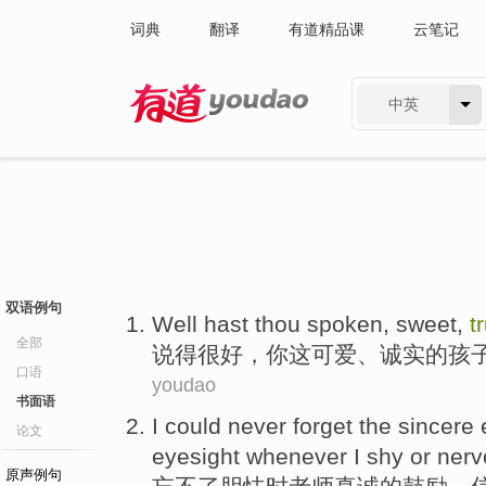
词典
翻译
有道精品课
云笔记
中英
有道 - 网易旗下搜索
双语例句
Well
hast
thou
spoken
, sweet,
t
全部
说
得很好
，
你
这可爱
、
诚实
的
孩
口语
youdao
书面语
I could never
forget
the
sincere
论文
eyesight
whenever
I shy or nerv
原声例句