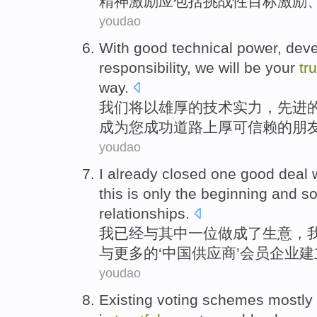
精神
激励
应
包括
挑战性
目标
激励
youdao
With
good
technical
power
,
dev
responsibility
,
we
will
be
your
tru
way
.
我们
将
以
雄厚
的
技术
实力
，
先进
成为
您
成功
道路
上
厚可
信赖
的
朋
youdao
I
already
closed one
good deal
this
is only
the
beginning
and
s
relationships
.
我
已经
与其中一位
做成
了生意，
与
更多
的
‘中国供应商’会员企业
建
youdao
Existing
voting
schemes
mostly