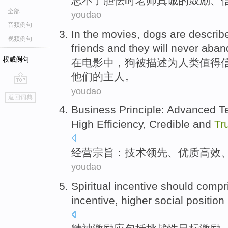
忘不了
胆怯时
老师
真诚
的
鼓励
、
全部
youdao
音频例句
In
the
movies
,
dogs
are describ
视频例句
friends
and
they
will never
aban
权威例句
在
电影中
，
狗
被
描述
为
人类
值得
他们的主人。
youdao
go
返回词典
top
Business
Principle
:
Advanced
T
High Efficiency
,
Credible and
Tru
经营
宗旨
：
技术
领先
、
优质
高效
youdao
Spiritual
incentive
should
compr
incentive, higher
social
position