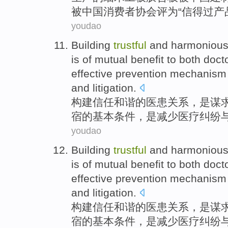
被
中国
消费者
协会评为“
信得过
产
youdao
Building
trustful
and harmoniou
is
of
mutual
benefit to
both
docto
effective
prevention
mechanism
and
litigation
.
构建
信任
和谐
的
医患
关系
，
是
谋
宿
的
基本条件，是
减少
医疗
纠纷
youdao
Building
trustful
and harmoniou
is
of
mutual
benefit to
both
docto
effective
prevention
mechanism
and
litigation
.
构建
信任
和谐
的
医患
关系
，
是
谋
宿
的
基本条件，是
减少
医疗
纠纷