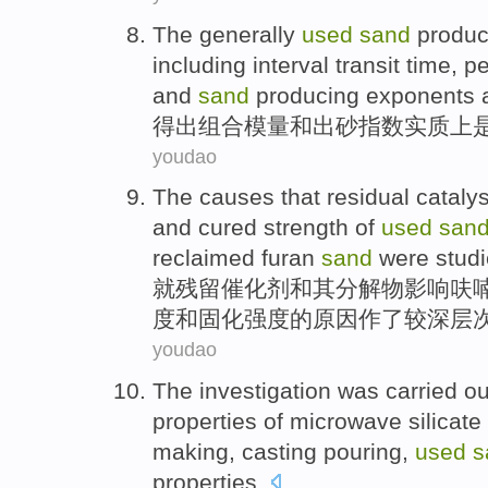
The generally
used
sand
product
including interval transit time, p
and
sand
producing
exponents
a
得出
组合
模量
和
出砂
指数实质上
youdao
The
causes that
residual
cataly
and
cured
strength
of
used
san
reclaimed
furan
sand
were
stud
就
残留
催化剂
和
其分解物
影响
呋
度
和
固化
强度
的
原因作了较深层
youdao
The investigation
was carried
ou
properties
of
microwave
silicate
making
,
casting
pouring
,
used
s
properties
.