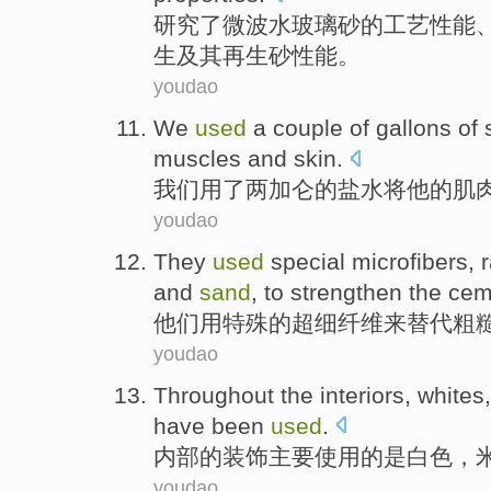
研究
了
微波
水玻璃
砂
的
工艺
性能
生及其再生砂性能。
youdao
We
used
a
couple
of gallons
of
muscles
and
skin
.
我们
用
了
两
加仑
的
盐水
将
他
的
肌
youdao
They
used
special
microfibers, 
and
sand
,
to
strengthen the
cem
他们
用
特殊
的
超细纤维来替代
粗
youdao
Throughout the interiors
,
whites
have been
used
.
内部
的装饰主要使用的是
白色
，
youdao