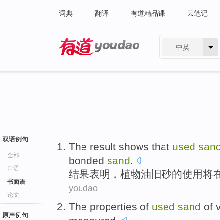
词典
翻译
有道精品课
云笔记
中英
有道 - 网易旗下搜索
双语例句
The result
shows that
used
san
全部
bonded
sand
.
口语
结果
表明
，
植物油
旧
砂
的
使用
将
书面语
youdao
论文
The
properties
of
used
sand
of
原声例句