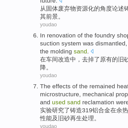
future
.
从
固体
废弃物
资源化
的
角度
论述
其
前景
。
youdao
In
renovation
of
the
foundry sho
suction
system
was dismantled
the molding
sand
.
在
车间
改造
中，去掉
了
原有
的
旧
降
。
youdao
The
effects
of the
remained hea
microstructure
,
mechanical
prop
and
used
sand
reclamation were
实验
研究
了铸造319
铝合金
在
余
性能
及
旧砂再生处理。
youdao