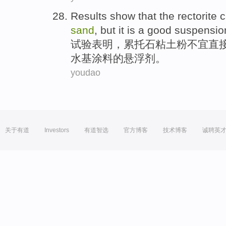
Results
show that
the rectorite
c
sand
,
but
it
is
a
good
suspensio
试验
表明
，
累
托石粘土粉不宜直
水基涂料的
悬浮剂
。
youdao
关于有道
Investors
有道智选
官方博客
技术博客
诚聘英