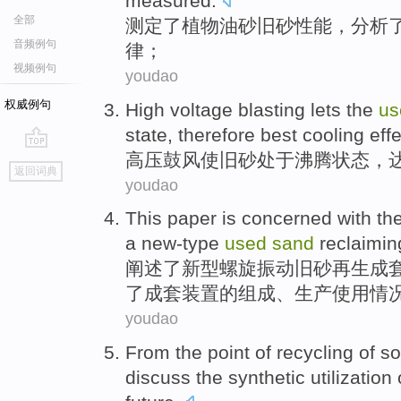
measured
.
全部
测定了
植物
油砂旧
砂
性能
，分析
音频例句
律；
视频例句
youdao
权威例句
High voltage
blasting
lets the
u
state
, therefore
best
cooling
eff
高压
鼓风
使
旧
砂
处于
沸腾
状态
，
go
返回词典
top
youdao
This paper
is concerned
with th
a new-type
used
sand
reclaimin
阐述
了新型螺旋振动旧
砂
再生
成
了成套装置
的
组成、生产
使用
情
youdao
From
the
point
of
recycling
of
so
discuss
the
synthetic
utilization