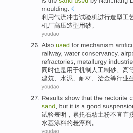
is the
sand
used
by
Nanchang
D
moulding.
利用
气流
冲击
试验机
进行
造型
工
机
厂
高压
造型
用
砂。
youdao
Also
used
for
mechanism
artific
railway
,
water conservancy
,
airp
refractories
,
metallurgy
industri
同时也是
用于
机制
人工
制
砂
、
高
建筑
、
水泥
、
耐材
、
治金
等行业
youdao
Results
show that
the rectorite
c
sand
,
but
it
is
a
good
suspensio
试验
表明
，
累
托石粘土粉不宜直
水基涂料的
悬浮剂
。
youdao