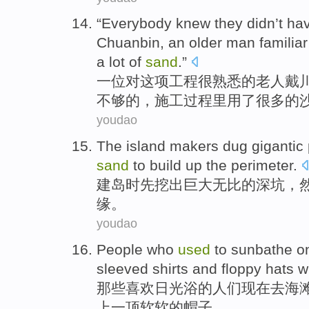
“
Everybody
knew
they
didn’t h
Chuanbin
,
an
older
man
familiar
a lot
of
sand
.”
一位
对这项
工程
很
熟悉
的
老人
戴
不够的，施工过程里
用
了
很多的沙
youdao
The island
makers
dug
gigantic
sand
to
build
up
the
perimeter
.
建
岛时先
挖
出
巨大无比的
深坑
，
缘。
youdao
People who
used
to
sunbathe
o
sleeved
shirts
and
floppy
hats
wh
那些
喜欢日光浴
的人们
现在
去
海
上一
顶软软的
帽子
。