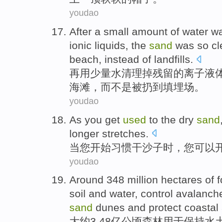
youdao
After
a
small amount
of
water
w
ionic
liquids
,
the
sand
was so c
beach
,
instead
of landfills
.
再
用
少量
水
清理
掉
残留
的
离子
液
海滩
，
而不是
被扔
到
填埋场。
youdao
As
you
get
used
to
the
dry
sand
longer stretches
.
当
您
开始
习惯
干
沙子时
，您
可以
youdao
Around
348 million
hectares
of
f
soil and water
,
control
avalanch
sand
dunes
and
protect
coastal
大约
3.48亿
公顷
森林
用于
保持
水