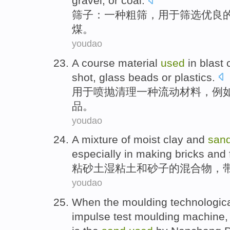
gravel
,
or
coal
.
筛子
：
一种
粗
筛，
用于
筛选
优良
煤
。
youdao
A
course
material
used
in
blast
shot
,
glass
beads
or
plastics
.
用于
喷抛
清理
一种
流动
材料
，
例
品
。
youdao
A mixture
of
moist
clay
and
san
especially
in making
bricks
and
粘
砂土
湿
粘土
和
砂子
的
混合物
，
youdao
When the
moulding
technologic
impulse
test moulding
machine