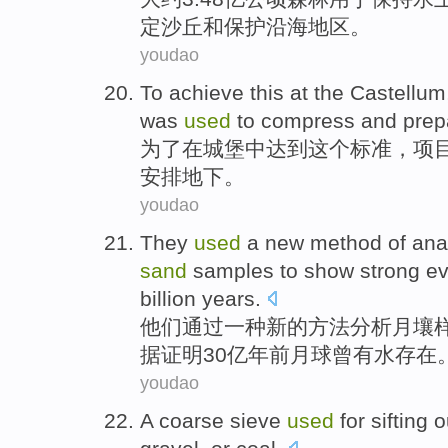
定
沙丘
和
保护
沿海
地区
。
youdao
To
achieve
this
at
the Castellum
was
used
to
compress
and
prep
为了
在
城堡
中
达到
这个
标准，项
安排地下。
youdao
They
used
a
new
method
of
ana
sand
samples
to
show
strong
ev
billion
years
.
他们
通过
一种
新的
方法
分析
月
壤
据证明
30亿年前月球曾有
水
存在
youdao
A
coarse
sieve
used
for
sifting o