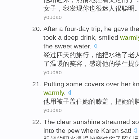
女子，我发现你也很迷人很聪明。
youdao
A
fter a four-day trip, he gave t
took a deep drink, smiled
warml
the sweet water.
经
过四天的旅行，他把水给了老
了温暖的笑容，感谢他的学生提
youdao
Putting
some covers
over
her
k
warmly
.
他用
被子
盖住
她
的
膝盖
，把她的
youdao
The clear sunshine
streamed s
into
the pew
where
Karen
sat
!