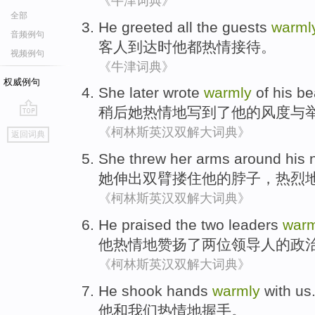
《牛津词典》
全部
He
greeted
all
the guests
warml
音频例句
客人
到达
时
他
都
热情接待
。
视频例句
《牛津词典》
权威例句
She
later
wrote
warmly
of
his
be
稍后
她
热情地
写到了
他
的
风度
与
go
《柯林斯英汉双解大词典》
返回词典
top
She
threw
her arms
around
his
她
伸出
双臂
搂住
他
的
脖子
，热烈
《柯林斯英汉双解大词典》
He
praised
the
two
leaders
warm
他
热情
地
赞扬
了
两
位领导人
的政
《柯林斯英汉双解大词典》
He
shook hands
warmly
with
us
他
和
我们
热情地
握手
。