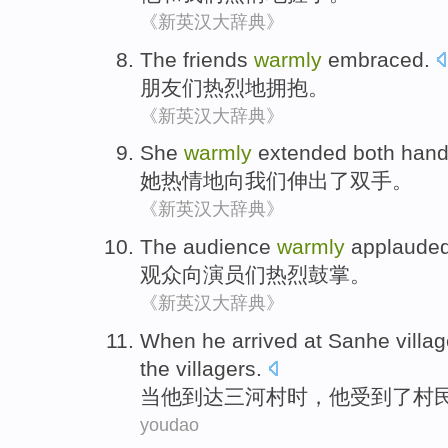
《新英汉大辞典》
The friends
warmly
embraced
.
朋友
们
热烈地
拥抱。
《新英汉大辞典》
She
warmly
extended
both han
她
热情地
向
我们
伸出了
双手
。
《新英汉大辞典》
The audience
warmly
applaude
观众
向
演员们
热烈
鼓掌
。
《新英汉大辞典》
When
he
arrived at
Sanhe
villa
the
villagers
.
当
他
到达
三河
村
时，他受到了村
youdao