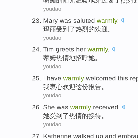
明媚
的阳光温暖地
穿过
窗子
照射
youdao
Mary
was saluted
warmly
.
玛丽
受到
了热烈的欢迎。
youdao
Tim
greets
her
warmly
.
蒂姆
热情地
招呼
她
。
youdao
I
have
warmly
welcomed
this re
我
衷心
欢迎
这份
报告。
youdao
She
was
warmly
received
.
她
受到
了热情的接待。
youdao
Katherine
walked up
and
embra