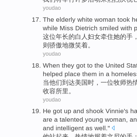
youdao
T
he elderly white woman took h
while Miss Dietrich smiled with p
这
位年长的白人妇女牵住她的手
则骄傲地微笑着。
youdao
W
hen they got to the United S
helped place them in a homeless
当
他们到达美国时，一位牧师热
收容所里。
youdao
H
e got up and shook Vinnie's 
are a talented young woman, an
and intelligent as well."
他
站起来，热情地握着文尼的手：