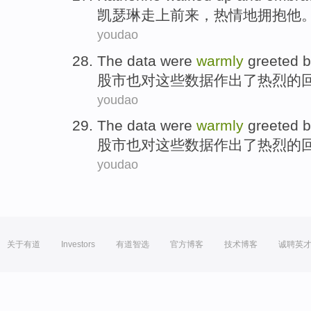
凯瑟琳
走上
前来，
热情
地
拥抱
他
youdao
The
data
were
warmly
greeted
b
股市
也
对
这些
数据
作出
了
热烈
的
youdao
The
data
were
warmly
greeted
b
股市
也
对
这些
数据
作出
了
热烈
的
youdao
关于有道
Investors
有道智选
官方博客
技术博客
诚聘英