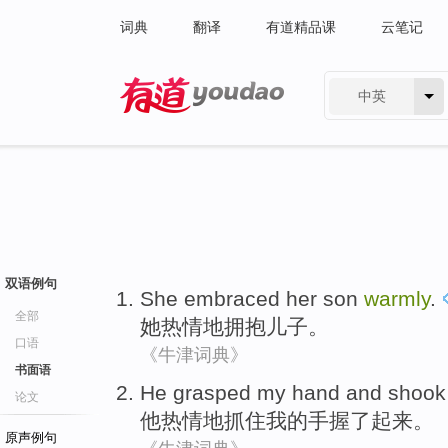
词典
翻译
有道精品课
云笔记
中英
有道 - 网易旗下搜索
双语例句
She
embraced
her
son
warmly
.
全部
她
热情
地拥抱
儿子
。
口语
《牛津词典》
书面语
He
grasped
my
hand
and
shook
论文
他
热情地
抓住
我
的
手
握
了起来。
原声例句