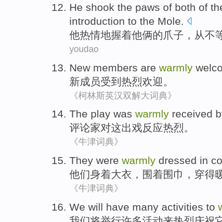
He
shook
the
paws
of
both of t
introduction
to
the Mole
.
他
热情
地
握着
他俩
的
爪子
，
从不
youdao
New
members
are
warmly
welc
新
成员
受到
热烈欢迎。
《柯林斯英汉双解大词典》
The play
was
warmly
received
b
评论家
对
这
出
戏
反应
热烈。
《牛津词典》
They
were
warmly
dressed
in
co
他们
身着
大衣
，围着围巾，
穿
得
《牛津词典》
W
e will have many activities to
我
们将举行许多活动来热烈庆祝