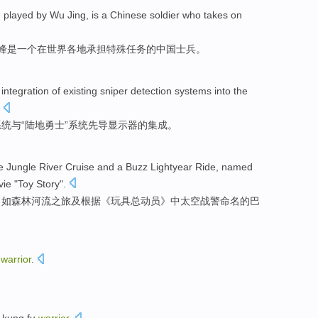
,
played
by
Wu Jing,
is
a
Chinese
soldier who
takes on
峰
是
一个
在
世界各地
承担
特殊
任务
的
中国
士兵
。
e
integration
of existing sniper
detection
systems
into the
系统
与“
陆地
勇士”
系统
先导显示器的
集成
。
e
Jungle
River
Cruise
and a
Buzz Lightyear
Ride,
named
ie "
Toy
Story".
，
如
森林
河流
之旅
及根据《玩具总动员》
中
太空战警
命名
的
巴
a
warrior
.