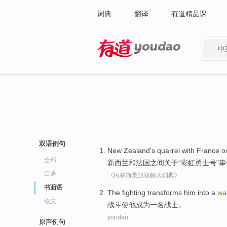
词典
翻译
有道精品课
中
有道 - 网易旗下搜索
双语例句
New Zealand
's
quarrel
with
France
ov
全部
新西兰
和
法国
之间关于“
彩虹
勇士
号”
事
口语
《柯林斯英汉双解大词典》
书面语
The fighting transforms
him
into
a
war
论文
战斗
使
他
成为
一
名战士
。
youdao
原声例句