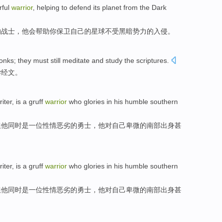
ful
warrior
,
helping
to defend
its
planet
from the
Dark
的
战士
，他
会帮助
你
保卫
自己
的
星球
不受
黑暗
势力的入侵。
onks
;
they
must
still meditate
and
study
the
scriptures
.
学
经文
。
riter
,
is
a
gruff
warrior
who glories
in
his
humble
southern
但他同时
是
一位
性情
恶劣的
勇士
，他对
自己
卑微
的
南部
出身甚
riter
,
is
a
gruff
warrior
who glories
in
his
humble
southern
但他同时
是
一位
性情
恶劣的
勇士
，他对
自己
卑微
的
南部
出身甚