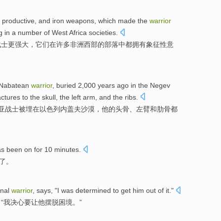
productive
, and iron
weapons
,
which
made
the
warrior
g
in a
number
of
West
Africa societies
.
战士
更
强大
，
它们
在
许多
非洲
西部
的
部落中都
拥有
象征性
意
Nabatean
warrior
,
buried
2,000
years ago
in
the
Negev
actures
to
the
skull,
the
left arm,
and
the ribs
.
亚
战士
被埋
在
以色列
内盖夫
沙漠
，他
的
头骨
、
左臂
和
肋骨
都
s been on for 10 minutes.
了。
nal
warrior
,
says
, "
I
was determined
to
get
him
out of
it."
“
我
决心
要
让
他
摆脱
困境。”