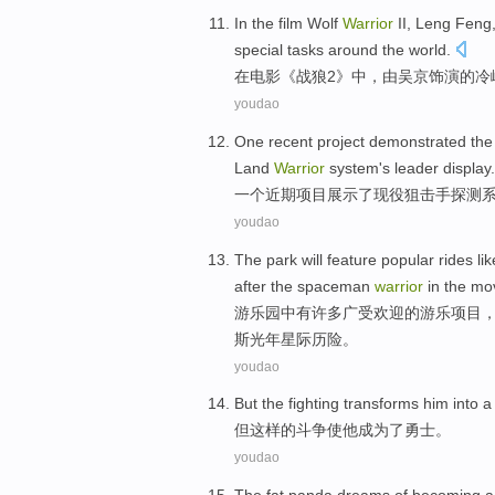
In
the film
Wolf
Warrior
II,
Leng
Feng
special
tasks
around the
world
.
在
电影《
战狼
2》中，
由
吴京
饰演
的冷
youdao
One
recent
project
demonstrated
th
Land
Warrior
system
's leader
display
.
一个
近期
项目
展示
了
现役
狙击手
探测
youdao
The park will feature
popular
rides
lik
after
the spaceman
warrior
in
the mov
游乐园
中有许多
广受欢迎
的
游乐项目
斯
光年
星际
历险。
youdao
But
the
fighting transforms
him
into
但
这样的
斗争
使
他
成为
了勇士。
youdao