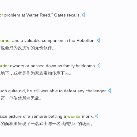
or
problem
at
Walter
Reed
,” Gates recalls.
arrior
and a
valuable
companion
in the
Rebellion
.
时也会成为
反抗
军
的无价
伙伴
。
rrior
owners
or
passed
down
as
family
heirlooms
.
眠地下，
或者
是作为
家族
宝物
传承
下去
。
ugh
quite old
,
he
still
was able to defeat any
challenger
.
年迈
，
但
依然
所向无敌
。
-size
picture
of
a samurai
battling
a
warrior
monk
.
小的面积里呈现了一名
武士与
一名
武僧
打斗
的
场面
。