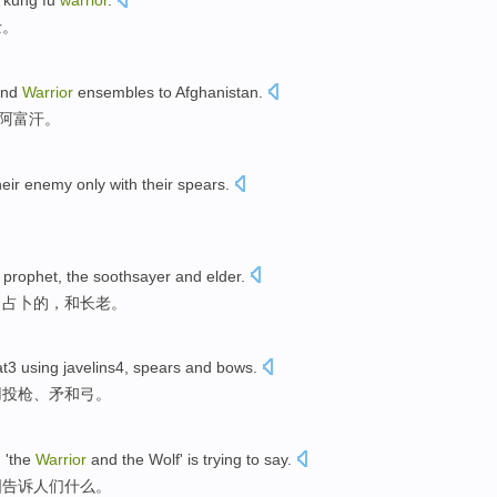
kung fu
warrior
.
士
。
nd
Warrior
ensembles
to
Afghanistan
.
阿富汗
。
heir
enemy
only
with
their
spears
.
。
d
prophet
,
the
soothsayer
and
elder
.
，
占卜
的
，和
长老
。
t3 using javelins4
,
spears
and
bows
.
用投枪、
矛
和
弓
。
m 'the
Warrior
and
the
Wolf
'
is trying
to
say
.
图告诉人们什么。