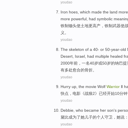
youdao
Iron
hoes
, which
made
the
land
more
more
powerful
,
had
symbolic
meanin
铁制
锄头
使
土地
更
高产
，铁制
武器
使
义
。
youdao
The
skeleton
of
a
40
-
or
50-year-old
Desert
,
Israel
,
had
multiple
healed
fr
2000
年前
，
一名
40
岁
或
50岁
的
纳巴提
有
多
处愈合
的
骨折
。
youdao
H
urry up, the movie Wolf
Warrior
Ⅱ ha
快
点，电影《战狼2》已经开始10分钟
youdao
Debbie
, who
became
her
son
's
perso
黛比
成为了
她
儿子
的
个人
守卫
，她
说
：
youdao