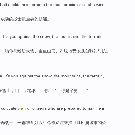
battlefields
are perhaps
the most
crucial
skills
of
a
wise
和
成功
的战士
最
重要
的
技能
。
e
.
It
's
you
against the
snow
,
the mountains
,
the terrain
,
是
一
场你
与
纷纷大雪
、重重
山峦
、严峻
地势
以及
自我
的对抗。
e
.
It's
you
against the snow
,
the mountains
,
the terrain
,
在
雪上
，
山上
，
地形
上，
你自己
。你
是个
勇士
。”
cultivate
warrior
citizens
who
are prepared
to
risk
life
in
培养
战士
，一群
准备
好
以
生命
作
赌注来
捍卫
其
所属
城市的
公