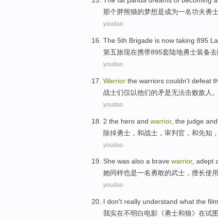
The
fat
panda
dreams
of
becoming
a
那个
胖
熊猫
的
梦想
是
成为
一名
功夫
勇
youdao
The 5th
Brigade
is now
taking
895
La
第五
旅
现在
携带
895套
陆地
勇士
装备
去
youdao
Warrior
the warriors
couldn't
defeat
t
战士
们
仅
以
他们的
矛是
无法
击败
敌人
youdao
2 the
hero
and
warrior
,
the judge
an
除掉
勇士
，
和
战士
，
审判
官，和
先知
youdao
She
was also
a
brave
warrior
,
adept a
她
同样
也是
一名
勇敢
的
武士
，
擅长
使
youdao
I
don't
really
understand what
the fil
我
实在
不
明白
电影《
勇士
和
狼
》
在
试