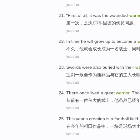
youdao
“
First
of all,
it was
the
wounded-
warri
第一次
，
是
沃尔特
-
里德
的伤员
问题
。
youdao
In time
he
will
grow up
to
become
a
w
不久，
他
就
会
成长
成为
一
名战士
，同
youdao
Swords
were also buried
with
their
wa
宝剑一般
会
作为
随葬品
与
它的
主人
长
youdao
There once lived
a
great
warrior
.
Tho
从前
有
一位
伟大的
武士
，
他虽然
已经
youdao
This year
's
creation
is
a
football field
在
今年
的
稻田
作品
中，
一
块
足球场
大
youdao