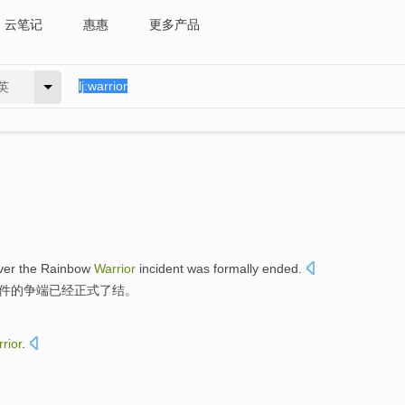
云笔记
惠惠
更多产品
英
er the
Rainbow
Warrior
incident
was
formally
ended
.
件
的
争端
已经
正式
了结
。
rior
.