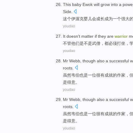
This
baby
Ewok
will
grow
into
a
power
Side.
这个
伊
渥
克
婴儿
会
成长
成为
一个
强大
youdao
It doesn't matter
if
they
are
warrior
m
不管
他们
是不是
武僧
，
都
必须
打坐
，
youdao
Mr Webb
,
though
also
a
successful
w
roots
.
虽然
韦伯
也是
一
位很有
成就
的
作家
，
是得意。
youdao
Mr Webb
,
though
also
a
successful
w
roots
.
虽然
韦伯
也是
一
位很有
成就
的
作家
，
是得意。
youdao