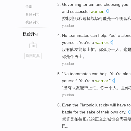
Governing
terrain
and
choosing
your 
全部
and
successful
warrior
.
音频例句
控制
地形
和
选择
战场
可能
是
一个
明智
视频例句
youdao
权威例句
No
teammates
can
help
.
You
're alon
yourself
. You
're
a
warrior
.
没有
队友
能
帮上忙
。
你
孤身一人
。
这
go
返回词典
你
是个
勇士
。
top
youdao
"
No
teammates
can
help
.
You
're
alon
yourself
. You
're
a
warrior
."
“
没有
队友
能
帮上忙
。
你
一个人
。
是
你
youdao
Even
the
Platonic
just
city
will
have to
battle
for the
sake
of
their
own
city
.
就算是
柏拉图
式
的
正义之
城
也会
需要
民
。