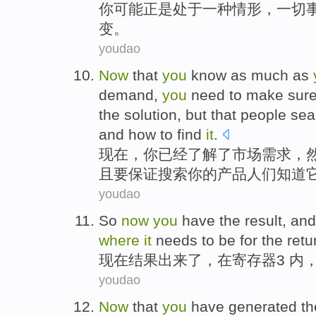
你
可能
正是
处于
一种
情形
，
一切
变。
youdao
Now
that
you
know as much as
demand
,
you
need
to
make sure
the
solution
,
but
that
people
sea
and
how to
find
it
.
现在
，
你
已经
了解
了
市场需求
，
且
要保证
搜索
你的产品
人们
知道
youdao
So
now
you
have
the result
, an
where
it
needs
to be for the retu
现在
结果
出来了，
在
寄存器
3 内
youdao
Now
that
you
have
generated
t