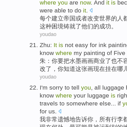
where
you
are
now
. And
it
is
bec
were
able
to do
it
.
每个
建立
帝国
或者
改变
世界
的
人
这种
困境铸就了
他们
的
成功
。
youdao
Zhu
:
It
is
not
easy
for
ink
painti
know
where
my
painting
of
Five
朱
：
你
要
把水墨
画画
商业
了
也
不
改了，你
知道
这张
画
现在
挂
在哪
youdao
I
'm sorry
to
tell
you
,
all
luggage
know
where
your
luggage
is
rig
travels to
somewhere
else... if
y
for
us.
我
非常
遗憾
地
告诉
你
，
所有
行李