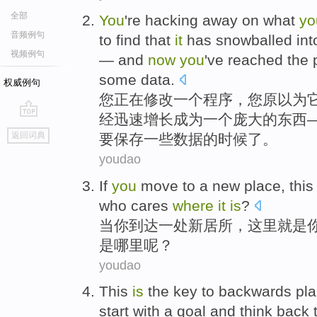
全部
You
're
hacking
away on what
yo
音频例句
to
find that
it
has
snowballed
int
视频例句
—
and
now
you
've
reached
the
some
data
.
权威例句
您
正在
修改
一
个
程序
，您原
以为
经
迅速增长
成为
一个
庞大的
东西
go
返回词典
要
保存
一些
数据
的
时候
了。
top
youdao
If
you
move to
a
new place
,
this
who
cares
where
it
is
?
当
你
到达
一
处
新居所，
这里
就是
是
哪里
呢？
youdao
This
is
the
key
to
backwards pla
start with
a goal
and
think
back 