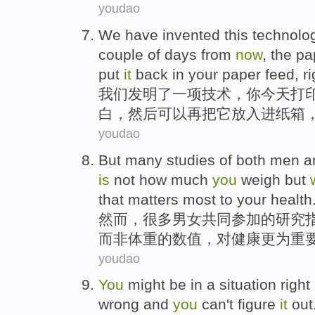
youdao
We
have invented
this
technolo
couple
of
days
from
now
, the p
put
it
back in your
paper
feed,
ri
我们
发明
了
一
项
技术
，
你
今天
打
白
，
然后
可以
再
把
它
放入
进纸箱
youdao
But
many
studies
of
both men 
is
not
how
much
you
weigh
but
that
matters most
to
your
health
然而
，
很多
男女
共同参加
的
研究
而
非
体重
的数值，
对
健康
更为
重
youdao
You
might be
in
a
situation
right
wrong
and
you
can't figure
it
out