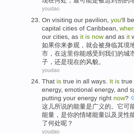
现在
何处
，
最
可能
是
被运到
别的
youdao
On visiting
our pavilion,
you
'll
b
capital
cities
of
Caribbean
,
wher
our
cities
, as
it
is
now
and as
it
w
如果
你
来
参观，
就
会
被
身临其境
市
，
在这里
你能
感受到
我们
的
城
子，还是现在的风貌。
youdao
That
is
true
in all ways.
It
is
true
energy,
emotional
energy,
and
s
putting
your
energy
right
now
?
这儿
所说
的
能量
是
广义的。
它
可
能量，
是
你
的情绪
能量
以及
灵性
了
何处
呢？
youdao