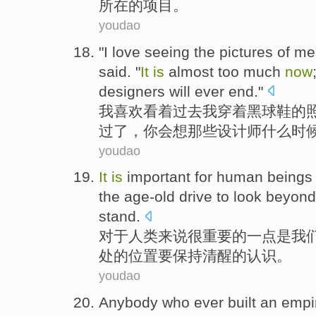
所在
的
项目
。
youdao
"
I
love
seeing
the
pictures
of
me
said
. "
It
is
almost
too much
now
designers
will ever
end
."
我
喜欢
看着
过去
我
穿着
黑
球鞋
的
过了，
你
会想
那些
设计师
什么时
youdao
It
is
important
for
human beings
the
age-old
drive to look beyon
stand.
对于
人类
来说
很
重要的一点是我
处的位置要
保持
清醒
的认识。
youdao
Anybody
who
ever
built an
empi