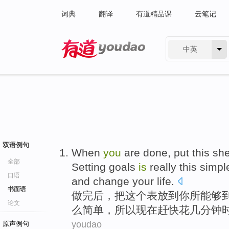
词典
翻译
有道精品课
云笔记
中英
有道 - 网易旗下搜索
双语例句
When
you
are
done
,
put
this
she
全部
Setting
goals
is
really
this
simpl
口语
and
change
your
life
.
书面语
做完后
，
把
这个
表放到
你
所能够
论文
么
简单
，
所以
现在
赶快花
几
分钟
youdao
原声例句