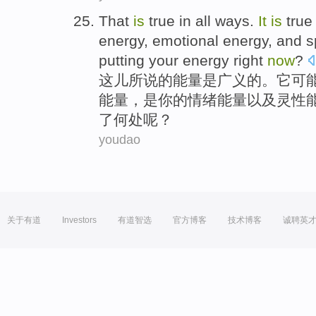
That
is
true
in all ways.
It
is
true
energy,
emotional
energy,
and
s
putting
your
energy
right
now
?
这儿
所说
的
能量
是
广义的。
它
可
能量，
是
你
的情绪
能量
以及
灵性
了
何处
呢？
youdao
关于有道
Investors
有道智选
官方博客
技术博客
诚聘英