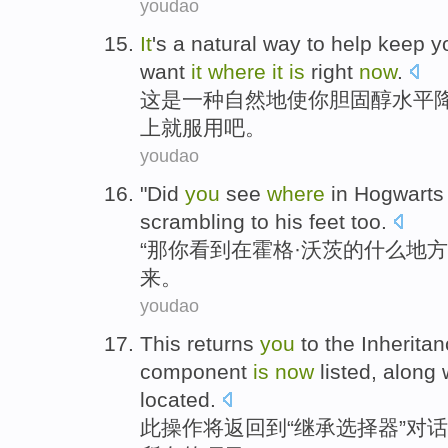
youdao
It
's
a
natural
way to
help keep
y
want
it
where
it
is
right
now
.
这
是
一种
自然
地
使
你
胆固醇
水平
上
就服用吧。
youdao
"
Did
you
see
where
in
Hogwarts
scrambling to his feet
too
.
“
那
你
看到
在
霍格·
沃茨
的
什么地方
来。
youdao
This
returns
you
to
the
Inherita
component
is
now
listed
, along
located
.
此
操作将
返回
到
“
继承
选择器
”
对话