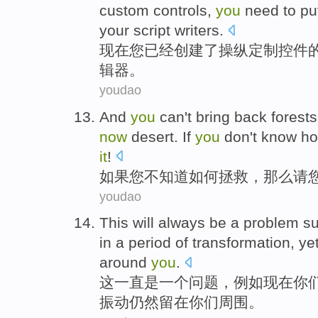
custom
controls
,
you
need
to pu
your script
writers
.
现在
您
已经
创建
了
操纵
定制
控件
辑器。
youdao
And
you
can't bring back forest
now
desert.
If
you
don
't
know
h
it
!
如果
您
不
知道
如何
拯救，
那么
请
youdao
This
will always
be
a
problem
s
in
a
period
of
transformation
, ye
around
you
.
这
一直
是
一
个
问题
，
例如
现在
你
振动
仍然留在
你们
周围
。