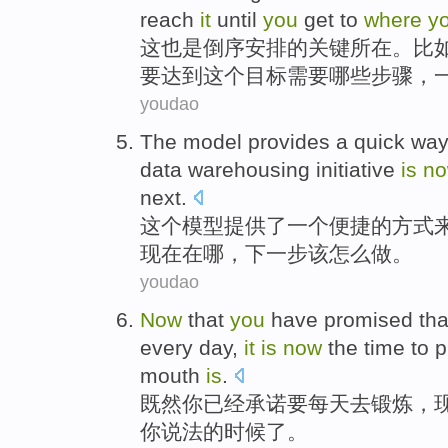
reach
it
until
you
get to
where
y
这
也是
倒序
安排
的
关键所在
。
比
要
达到
这个目标
需要
哪些步骤
，
youdao
The
model
provides
a
quick
wa
data
warehousing initiative
is
n
next.
这个
模型
提供了
一个
便捷
的
方式
现在
在哪
，下一步该怎么做。
youdao
Now
that
you
have
promised tha
every day
,
it
is
now
the
time
to 
mouth
is
.
既然
你
已经
承诺
要
每天
去
锻炼
，
你
说法
的
时候
了。