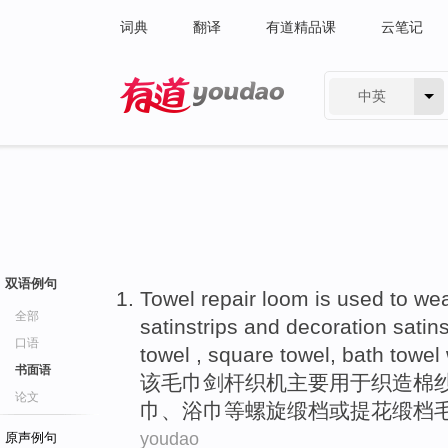
词典
翻译
有道精品课
云笔记
中英
有道 - 网易旗下搜索
双语例句
Towel
repair
loom
is
used to
we
全部
satinstrips
and decoration satins
口语
towel , square towel, bath
towel
书面语
该
毛巾
剑杆
织机
主要
用于
织造
棉
论文
巾、
浴巾
等
螺旋
缎档或提花缎档
youdao
原声例句