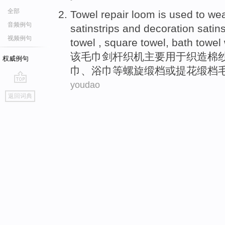
全部
Towel
repair
loom
is
used to
we
音频例句
satinstrips
and decoration satins
视频例句
towel , square towel, bath
towel
该
毛巾
剑杆
织机
主要
用于
织造
棉
权威例句
巾、
浴巾
等
螺旋
缎档或提花缎档
youdao
go
返回词典
top