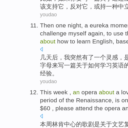
该
支持
它
，
反对
它，
或
持
一
种
中
youdao
Then
one
night,
a
eureka
momen
challenge myself
again
, to
use t
about
how to
learn
English
,
bas
几天
后
，
我
突然有了
一个
灵感
，
字母
来
写
一
篇
关于
如何
学习
英语
经验
。
youdao
This week
,
an
opera
about
a
lo
period
of
the
Renaissance
,
is
on
$
60
,
please
attend the opera a
本周
林肯中心
的
歌剧
是
关于
文艺