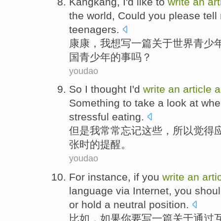
Kangkang
,
I
'd like to
write
an
art
the
world
,
Could
you
please tel
teenagers
.
康康
，
我
想
写
一
篇
关于
世界
青少
国
青少年的事吗？
youdao
So
I thought
I
'd
write
an
article
a
Something to take a look at
whe
stressful
eating
.
但是
我
常常忘记
这些
，
所以
觉得
张时
的
提醒
。
youdao
For instance
,
if
you
write
an
arti
language
via
Internet
, you
shoul
or
hold
a
neutral
position
.
比如
，
如果
你
要写
一
篇
关于
通过