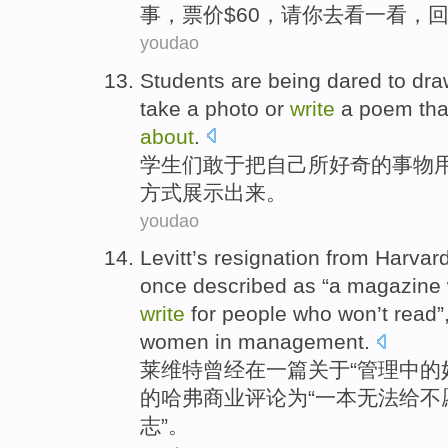
事
，
票价
$
60
，
请你
去看
一
看，
youdao
Students
are
being dared to
dra
take
a
photo
or
write
a poem th
about
.
学生
们
敢于
把
自己所好奇的事物
方式
展示
出来。
youdao
Levitt
’s
resignation from
Harvar
once
described as
“
a
magazine
write
for people who won’t
read
”
women
in
management
.
莱维特
曾经
在
一
篇
关于
“
管理
中的
的
哈弗
商业
评论
为
“
一
本无法给不
志
”。