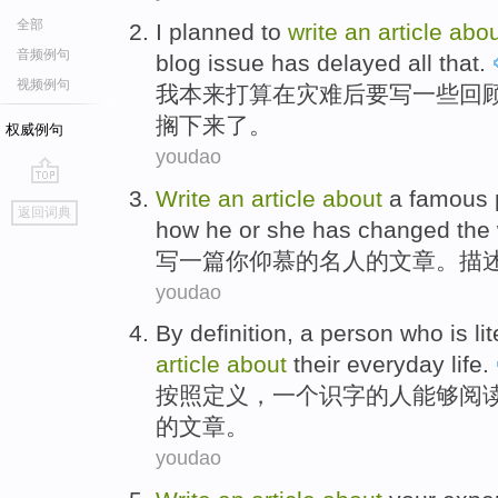
全部
I
planned to
write
an
article
abou
音频例句
blog
issue has
delayed all
that.
视频例句
我
本来
打算
在灾难后要
写
一些回
搁
下来了。
权威例句
youdao
Write
an
article
about
a
famous 
go
返回词典
top
how
he
or
she
has
changed
the
写
一
篇
你
仰慕
的
名人
的文章。
描
youdao
By
definition
,
a
person who
is
li
article
about
their
everyday
life
.
按照
定义
，
一
个
识字
的
人
能够
阅
的文章。
youdao