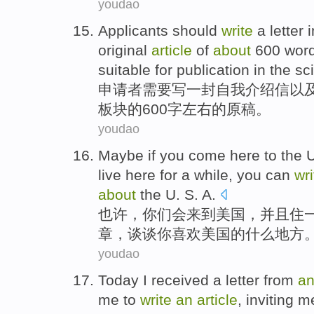
youdao
Applicants
should
write
a letter
original
article
of
about
600
wor
suitable for
publication
in
the
sc
申请者
需要
写
一封
自我
介绍信
以
板块
的
600
字
左右
的
原稿
。
youdao
Maybe if
you
come here to the
U
live here for
a
while
, you
can
wri
about
the
U.
S. A.
也许
，
你们
会
来到
美国
，
并且
住
章，
谈谈
你
喜欢
美国的
什么地方
youdao
Today
I received
a
letter
from
a
me to
write
an
article
, inviting
m