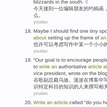
blizzards
in the
south
.
今天
接到
一位
编辑
朋友
的
约稿
函
么。
youdao
Maybe
I should
find one
tiny
spo
about
setting up the
frame
of
a
也许
可以
考虑
写作
中
某
一个
小小
youdao
"
Our
goal
is
to encourage
peopl
to
write
an
authoritative
article
a
vice
president
,
wrote
on
the
blo
谷歌
副
总裁
乌迪。漫波
在
博客
中
识
特定
科目
的知识的人
来
撰写
相
youdao
Write
an
article
called
"
do
you
h