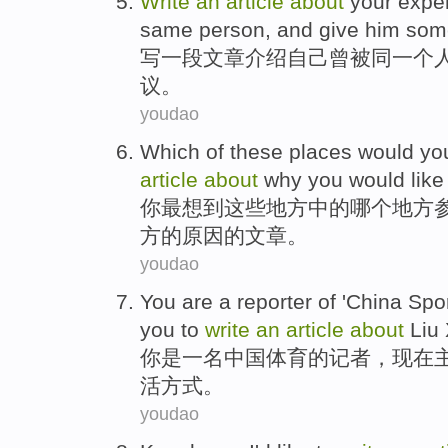
Write
an
article
about
your
expe
same
person
,
and
give
him
som
写
一
段文章
介绍
自己
曾
被
同一
个
议。
youdao
Which
of
these
places
would
yo
article
about
why
you would
like
你
最
想到
这些
地方
中的
哪个
地方
方的
原因
的文章。
youdao
You
are
a
reporter
of
'
China
Spor
you to
write
an
article
about
Liu
你
是
一
名
中国
体育
的
记者
，
现在
活方式
。
youdao