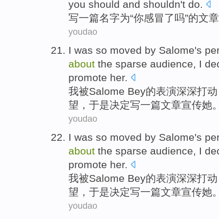
you
should and
shouldn
't
do
.
写
一
篇
名字为
“
你
感冒
了吗”的文
youdao
I
was
so moved
by Salome
's
pe
about
the
sparse
audience
,
I de
promote
her
.
我
被
Salome Bey
的
表演
深深
打动
望
，
于是
决定
写
一
篇文章
宣传她
youdao
I
was
so moved
by Salome
's
pe
about
the
sparse
audience
,
I de
promote
her
.
我
被
Salome Bey
的
表演
深深
打动
望
，
于是
决定
写
一
篇文章
宣传她
youdao