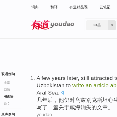
词典
翻译
有道精品课
云笔记
中英
有道 - 网易旗下搜索
双语例句
A
few years later, still attracted 
全部
Uzbekistan to
write
an
article
ab
口语
Aral Sea.
书面语
几
年后，他仍对乌兹别克斯坦心
论文
写了一篇关于咸海消失的文章。
youdao
原声例句