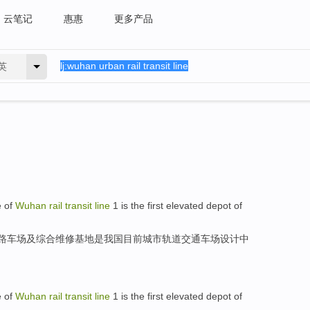
云笔记
惠惠
更多产品
英
e
of
Wuhan
rail
transit
line
1
is
the
first
elevated
depot
of
路
车场
及综合维修基地
是
我国
目前城市
轨道交通车场设计中
e
of
Wuhan
rail
transit
line
1
is
the
first
elevated
depot
of