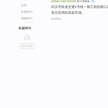
urban
rail
transit
in China
.
全部
武汉市
轨道
交通
1
号
线
一
期
工程
的
硚口
音频例句
首次
采用的
高架
车场。
视频例句
youdao
权威例句
go
返回词典
top