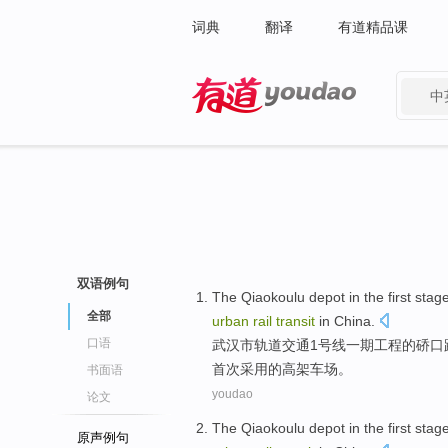
词典
翻译
有道精品课
中
有道 - 网易旗下搜索
双语例句
The Qiaokoulu
depot in the
first
stag
全部
urban
rail
transit
in China
.
口语
武汉市
轨道
交通
1
号
线
一
期
工程
的
硚口
首次
采用的
高架
车场。
书面语
youdao
论文
The Qiaokoulu
depot in the
first
stag
原声例句