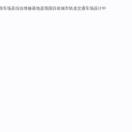
路
车场
及综合维修基地
是
我国
目前城市
轨道交通车场设计中