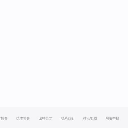
方博客
技术博客
诚聘英才
联系我们
站点地图
网络举报