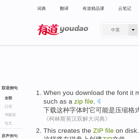
词典
翻译
有道精品课
云笔记
中英
有道 - 网易旗下搜索
双语例句
When you
download
the
font
it
m
全部
such as
a
zip
file
.
口语
下载
这种
字体
时
它
可能
是
压缩
格
书面语
《柯林斯英汉双解大词典》
论文
This
creates
the
ZIP
file
on
disk
.
原声例句