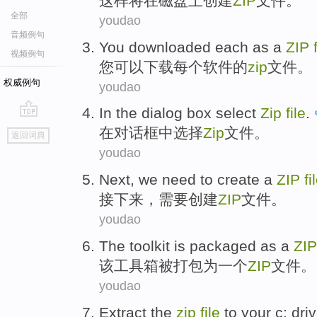
这样
将
在
磁盘上
创建
ZIP
文件
。
全部
youdao
音频例句
You
downloaded
each
as a
ZIP
视频例句
您
可以下载
每个
软件
的
zip
文件
。
权威例句
youdao
In
the dialog
box
select
Zip
file
.
go
在
对话
框中
选择
Zip
文件。
返回词典
top
youdao
Next
,
we need to
create
a
ZIP
fi
接下来
，
需要
创建
ZIP
文件
。
youdao
The
toolkit
is packaged
as
a
ZIP
该
工具箱
被
打包
为
一个
ZIP
文件。
youdao
Extract the
zip
file
to
your
c
:
dri