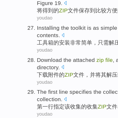
Figure
19
.
将
得到
的
ZIP
文件
保存
到
比较方便
youdao
Installing
the
toolkit
is as
simple
contents
.
工具箱
的
安装
非常简单
，只需解
youdao
Download
the attached
zip
file
,
directory
.
下载
附件
的
ZIP
文件
，
并
将其解
压
youdao
The first
line
specifies
the
collec
collection.
第一
行
指定
该
收集
的
收集
ZIP
文件
youdao