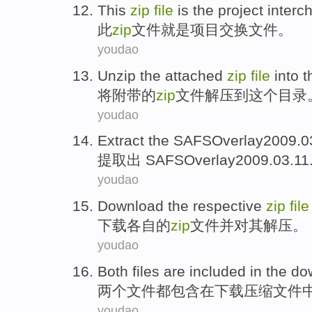
This
zip
file
is
the
project
interc
此
zip
文件
就是
项目
交换
文件。
youdao
Unzip
the
attached
zip
file
into
t
将
附带
的
zip
文件
解压
到
这个
目录
youdao
Extract
the SAFSOverlay2009.03
提取
出
SAFSOverlay2009.03.11
youdao
Download
the
respective
zip
file
下载
各自
的
zip
文件
并
对其
解压
。
youdao
Both
files
are
included
in
the
do
两个
文件
都
包含
在
下载
压缩
文件
youdao