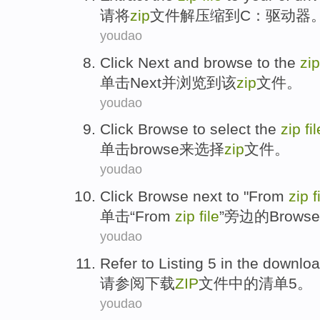
请
将
zip
文件
解压缩
到
C
：
驱动器
youdao
Click
Next
and
browse
to
the
zip
单击
Next
并
浏览
到
该
zip
文件
。
youdao
Click
Browse
to
select
the
zip
fil
单击
browse
来
选择
zip
文件
。
youdao
Click
Browse
next to
"
From
zip
f
单击
“
From
zip
file
”
旁边
的
Browse
youdao
Refer
to
Listing
5
in the
downlo
请参阅
下载
ZIP
文件
中的清单
5
。
youdao