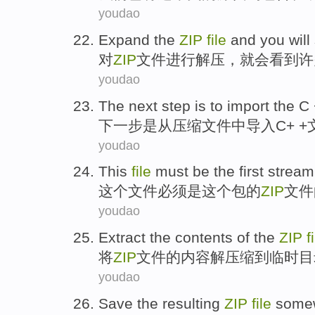
youdao
Expand
the
ZIP
file
and
you
will
对
ZIP
文件
进行解压
，
就
会
看到
许
youdao
The next step
is to
import the
C
下一步
是从
压缩
文件
中
导入
C
+ +
youdao
This
file
must be
the first
stream
这个
文件
必须
是
这个
包
的
ZIP
文件
youdao
Extract the
contents
of
the
ZIP
f
将
ZIP
文件
的
内容
解压缩
到
临时
目
youdao
Save
the
resulting
ZIP
file
some