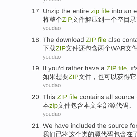
Unzip
the entire
zip
file
into
an
e
将
整个
ZIP
文件
解压
到
一个
空
目录
youdao
The download
ZIP
file
also
cont
下载
ZIP
文件
还
包含
两个
WAR
文
youdao
If
you
'd rather
have
a
ZIP
file
,
it
如果
想
要
ZIP
文件
，
也
可以获得
它
youdao
This
ZIP
file
contains
all
source 
本
zip
文件
包含
本文
全部
源代码
。
youdao
We
have
included
the
source fo
我们
已
将
这个
类
的
源代码
包含
在