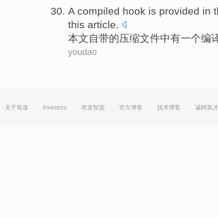
A
compiled
hook
is
provided
in
this article
.
本文
自带
的
压缩
文件
中
有
一个
编
youdao
关于有道
Investors
有道智选
官方博客
技术博客
诚聘英