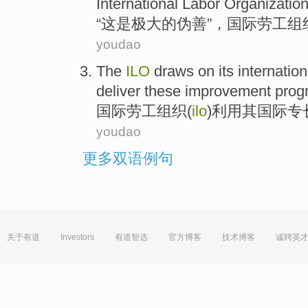
International
Labor
Organizatio
“
这
是
极大的
伪善”，
国际
劳工
组
youdao
The
ILO
draws on
its
internation
deliver
these
improvement
prog
国际劳工组织(
ilo
)利用
其
国际
专
youdao
更多双语例句
关于有道
Investors
有道智选
官方博客
技术博客
诚聘英