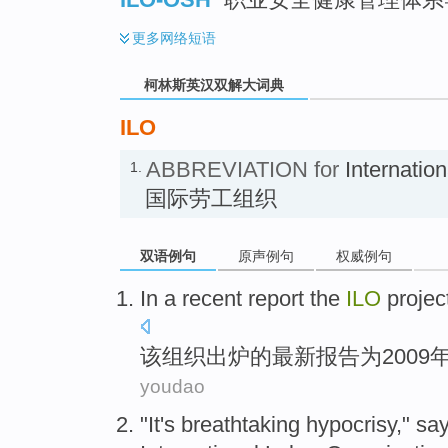
更多
网络短语
柯林斯英汉双解大词典
ILO
ABBREVIATION for
Internation
1.
国际劳工组织
双语例句
原声例句
权威例句
In a
recent
report
the
ILO
projec
该
组织
出炉
的
最新
报告
为
2009
youdao
"
It
's
breathtaking
hypocrisy," sa