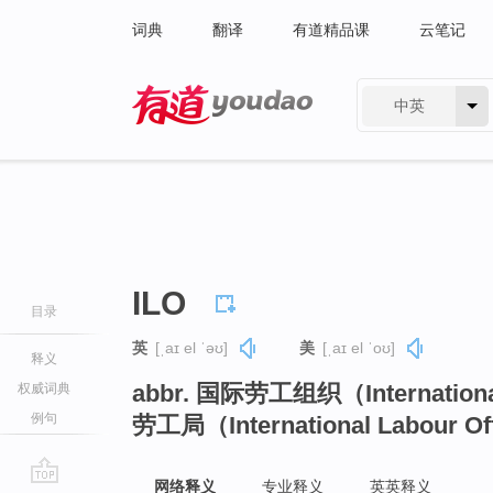
词典
翻译
有道精品课
云笔记
中英
有道 - 网易旗下搜索
ILO
目录
英
[ˌaɪ el ˈəʊ]
美
[ˌaɪ el ˈoʊ]
释义
abbr. 国际劳工组织（Internationa
权威词典
例句
劳工局（International Labour Of
网络释义
专业释义
英英释义