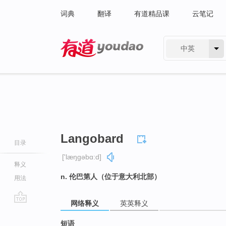
词典
翻译
有道精品课
云笔记
中英
有道 - 网易旗下搜索
Langobard
目录
['læŋɡəbɑ:d]
释义
n. 伦巴第人（位于意大利北部）
用法
网络释义
英英释义
go
top
短语