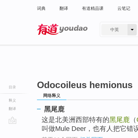
词典
翻译
有道精品课
云笔记
中英
有道 - 网易旗下搜索
Odocoileus hemionus
目录
网络释义
释义
黑尾鹿
翻译
这是北美洲西部特有的
黑尾鹿
（
叫做Mule Deer，也有人把它错
go
top