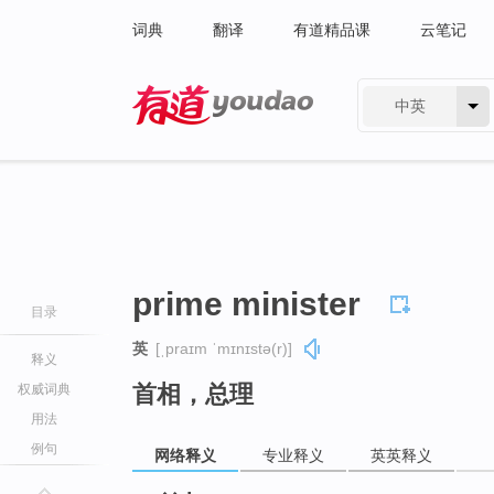
词典
翻译
有道精品课
云笔记
中英
有道 - 网易旗下搜索
prime minister
目录
英
[ˌpraɪm ˈmɪnɪstə(r)]
释义
首相，总理
权威词典
用法
例句
网络释义
专业释义
英英释义