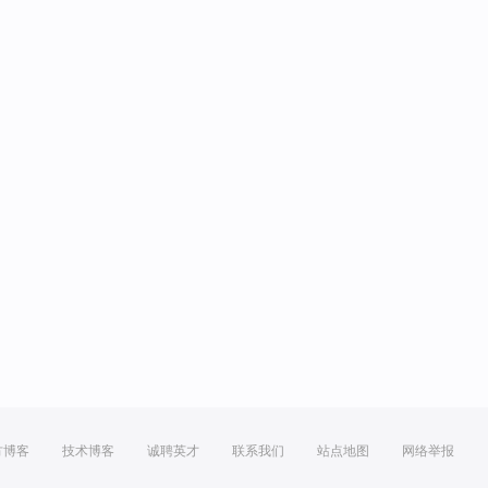
方博客
技术博客
诚聘英才
联系我们
站点地图
网络举报