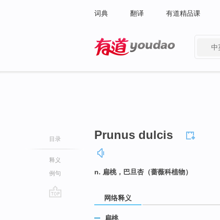
词典
翻译
有道精品课
中
有道 - 网易旗下搜索
Prunus dulcis
目录
释义
n. 扁桃，巴旦杏（蔷薇科植物）
例句
网络释义
go
top
扁桃