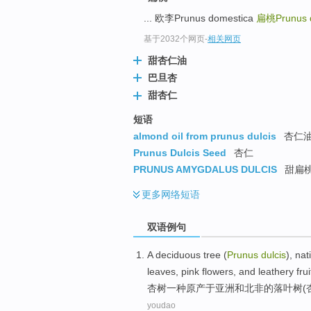
... 欧李Prunus domestica
扁桃Prunus d
基于2032个网页
-
相关网页
甜杏仁油
巴旦杏
甜杏仁
短语
almond oil from prunus dulcis
杏仁油
Prunus Dulcis Seed
杏仁
PRUNUS AMYGDALUS DULCIS
甜扁桃 
更多
网络短语
双语例句
A
deciduous
tree (
Prunus
dulcis
),
nat
leaves,
pink
flowers
,
and
leathery
frui
杏树
一种
原
产于
亚洲
和
北非
的
落叶树
(
youdao