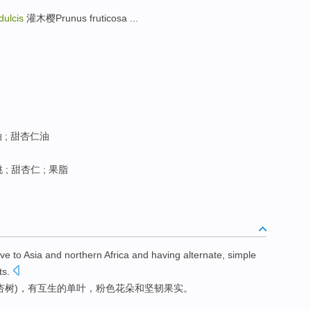
ulcis
灌木樱Prunus fruticosa ...
 ; 甜杏仁油
; 甜杏仁 ; 果脂
ive
to
Asia
and
northern
Africa
and
having
alternate
,
simple
ts
.
杏树)，
有
互生
的单叶
，
粉色
花朵
和
坚韧
果实。