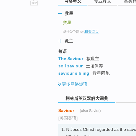
网络释义
专业释义
英英
go
救星
top
救星
基于1个网页
-
相关网页
救主
短语
The Saviour
救世主
soil saviour
土壤保养
saviour sibling
救星同胞
更多
网络短语
柯林斯英汉双解大词典
Saviour
(also Savior)
[美国英语]
1.
N
Jesus Christ regarded as the s