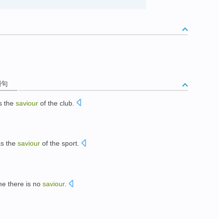
例句
s
the
saviour
of
the
club
.
s the
saviour
of
the sport
.
。
me
there is
no
saviour
.
。