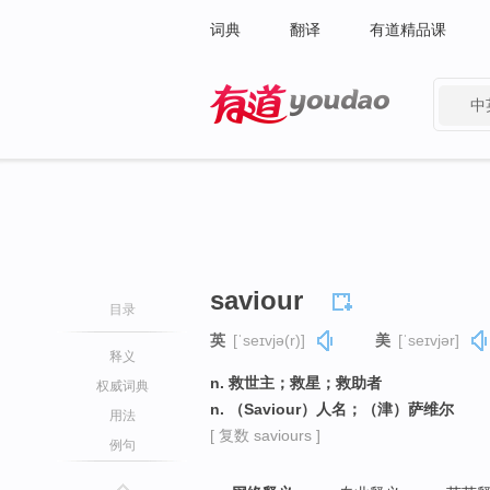
词典
翻译
有道精品课
中
有道 - 网易旗下搜索
saviour
目录
英
[ˈseɪvjə(r)]
美
[ˈseɪvjər]
释义
n. 救世主；救星；救助者
权威词典
n. （Saviour）人名；（津）萨维尔
用法
[ 复数 saviours ]
例句