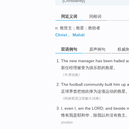
[Christianity]
同近义词
同根词
n. 救世主；救星；救助者
Christ
,
Mahdi
双语例句
原声例句
权威
The new manager
has been
hailed a
新任
经理
被
誉为
俱乐部
的
救星
。
《牛津词典》
The football
community built
him
up a
足球界
曾把
他
吹捧为
这项
运动
的
救星
《柯林斯英汉双解大词典》
I
, even I, am the LORD; and
beside
惟有
我
是耶和华，
除
我
以外
没有
救
主
youdao