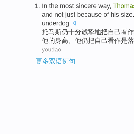
In the
most
sincere
way
,
Thoma
top
and
not just
because
of
his
size
underdog
.
托马斯
仍
十分
诚挚
地
把
自己
看作
他
的
身高
。
他
仍把自己看作是
落
youdao
更多双语例句