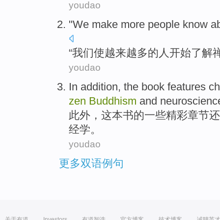
youdao
"
We
make
more
people
know a
“
我们
使
越来越多
的
人
开始
了解
youdao
In addition
,
the book
features c
zen
Buddhism
and
neuroscienc
此外
，
这本
书的一些
精彩
章节还
经学。
youdao
更多双语例句
关于有道
Investors
有道智选
官方博客
技术博客
诚聘英