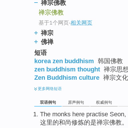
禅宗佛教
禅宗佛教
基于1个网页
-
相关网页
禅宗
佛禅
短语
korea zen buddhism
韩国佛教
zen buddhism thought
禅宗思
Zen Buddhism culture
禅宗文
更多
网络短语
双语例句
原声例句
权威例句
The
monks
here
practise Seon
,
这里
的
和尚
修炼
的是
禅宗
佛教
。