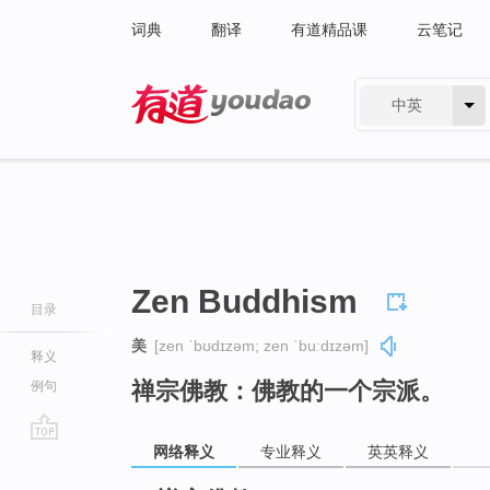
词典
翻译
有道精品课
云笔记
中英
有道 - 网易旗下搜索
Zen Buddhism
目录
美
[zen ˈbʊdɪzəm; zen ˈbuːdɪzəm]
释义
禅宗佛教：佛教的一个宗派。
例句
网络释义
专业释义
英英释义
go
top