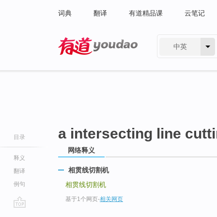
词典
翻译
有道精品课
云笔记
中英
有道 - 网易旗下搜索
a intersecting line cut
目录
网络释义
释义
相贯线切割机
翻译
例句
相贯线切割机
基于1个网页
-
相关网页
go