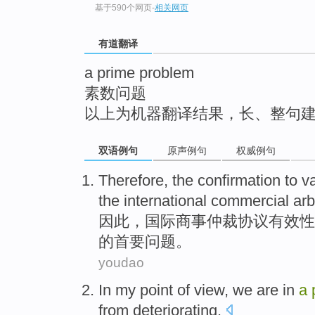
基于590个网页
-
相关网页
top
有道翻译
a prime problem
素数问题
以上为机器翻译结果，长、整句
双语例句
原声例句
权威例句
Therefore
, the
confirmation
to
va
the
international
commercial
arb
因此
，
国际
商事
仲裁协议
有效性
的首要
问题
。
youdao
In
my
point
of
view
,
we
are
in
a
from deteriorating
.