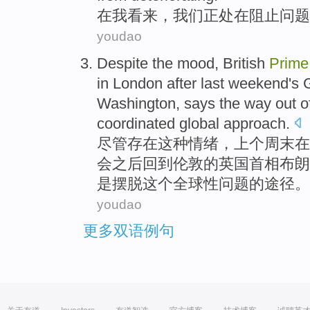
在
我
看来
，
我们
正
处在
阻止
问题
youdao
Despite
the
mood
,
British
Prime
in
London
after
last
weekend
's 
Washington
,
says
the
way out
o
coordinated
global
approach
.
尽管存在
这种
情绪
，
上个
周末
在
会
之后
回到
伦敦
的
英国
首相
布朗
是
摆脱
这个
全球性
问题
的
途径。
youdao
更多双语例句