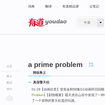
词典
翻译
有道精品课
云笔记
中英
有道 - 网易旗下搜索
a prime problem
目录
网络释义
释义
真假擎天柱
翻译
例句
01-29【动画欣赏】变形金刚98集G1动画怀旧回
Problem
)【剧情概要】霸天虎在山谷中发现了一种
了一个冒牌的擎天柱遥控玩偶,..
go