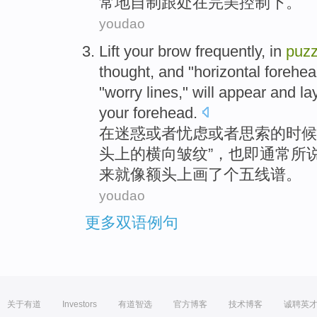
常
地
自制
跟处在完美控制下。
youdao
Lift your brow
frequently
,
in
puz
thought
, and "
horizontal
forehe
"worry
lines
,"
will
appear
and la
your forehead.
在
迷惑
或者
忧虑
或者
思索
的时候
头
上
的
横向
皱纹
”，也即
通常
所
来
就像额头上画
了个
五线谱
。
youdao
更多双语例句
关于有道
Investors
有道智选
官方博客
技术博客
诚聘英