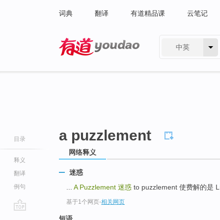
词典
翻译
有道精品课
云笔记
中英
有道 - 网易旗下搜索
a puzzlement
目录
网络释义
释义
迷惑
翻译
例句
...
A Puzzlement
迷惑
to puzzlement 使费解的是 Lim
基于1个网页
-
相关网页
go
短语