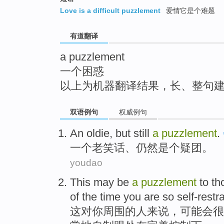
top
Love is a difficult puzzlement
爱情它是个难题
有道翻译
a puzzlement
一个困惑
以上为机器翻译结果，长、整句
双语例句
权威例句
An
oldie, but
still
a
puzzlement
.
一个
老笑话、
仍然
是个
疑团。
youdao
This
may
be
a
puzzlement
to
th
of the
time you
are
so
self-restr
这
对
你
周围
的
人来说，
可能
会
很