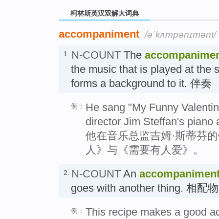
柯林斯英汉双解大词典
accompaniment
/əˈkʌmpənɪmənt/
N-COUNT
The
accompanime
1.
the music that is played at the 
forms a background to it. 伴奏
He sang "My Funny Valentin
例：
director Jim Steffan's pian
他在音乐总监吉姆·斯蒂芬
人》与《需要有人爱》。
N-COUNT
An
accompanimen
2.
goes with another thing. 相配物
This recipe makes a good a
例：