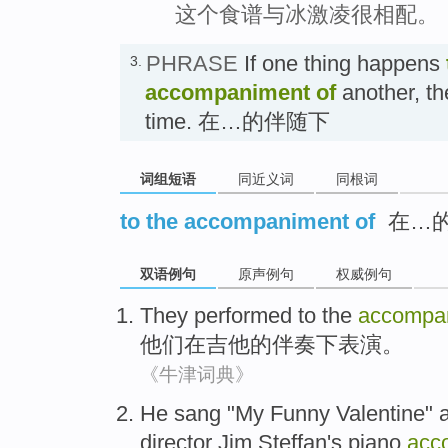
这个食谱与冰激凌很相配。
PHRASE
If one thing happens
3.
accompaniment of
another, t
time. 在…的伴随下
词组短语
同近义词
同根词
to the accompaniment of
在…
双语例句
原声例句
权威例句
They
performed
to
the
accompa
他们
在
吉他
的
伴奏下表演
。
《牛津词典》
He
sang
"
My
Funny
Valentine
"
director
Jim
Steffan
's
piano
acc