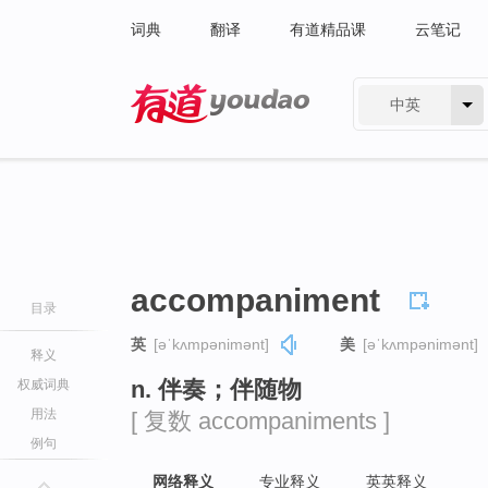
词典
翻译
有道精品课
云笔记
中英
有道 - 网易旗下搜索
accompaniment
目录
英
[əˈkʌmpənimənt]
美
[əˈkʌmpənimənt]
释义
n. 伴奏；伴随物
权威词典
用法
[ 复数 accompaniments ]
例句
网络释义
专业释义
英英释义