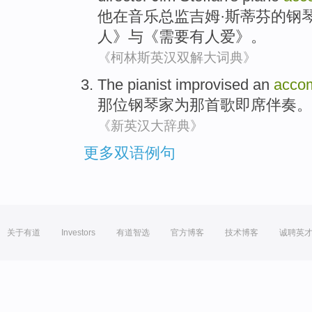
他
在
音乐
总监
吉姆
·
斯蒂芬
的
钢
人
》
与
《
需要
有人爱》。
《柯林斯英汉双解大词典》
The pianist
improvised an
acco
那位
钢琴家
为
那
首歌
即席
伴奏
。
《新英汉大辞典》
更多双语例句
关于有道
Investors
有道智选
官方博客
技术博客
诚聘英