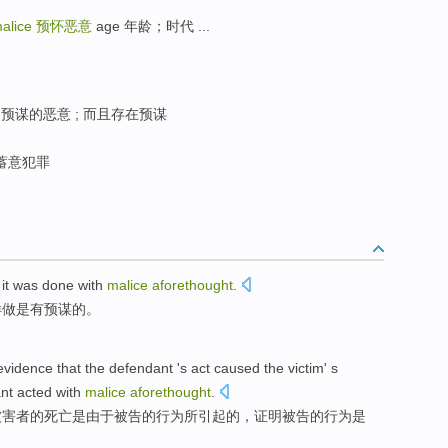
malice
预怀恶意
age 年龄；时代 ...
; 预谋的恶意 ; 而且存在预谋
 蓄意犯罪
 it
was
done
with
malice
aforethought
.
样
做
是
有
预谋
的。
evidence
that
the
defendant
's
act
caused
the victim' s
nt acted with
malice
aforethought
.
被害者
的
死亡
是
由于
被告
的
行为
所引起的，证明被告的行为
是