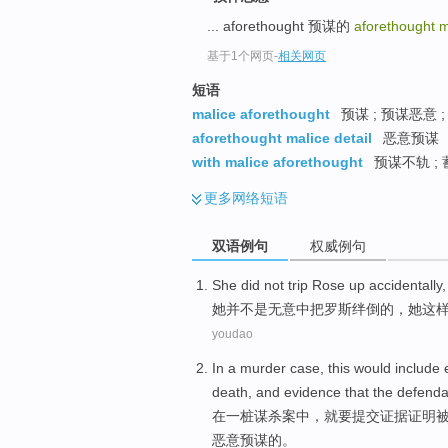
... aforethought 预谋的
aforethought 
基于1个网页
-
相关网页
短语
malice aforethought
预谋 ; 预谋恶意 
aforethought malice detail
恶意预谋
with malice aforethought
预谋不轨 ;
更多
网络短语
双语例句
权威例句
She
did
not
trip
Rose
up
accidentally
,
她
并
不是
无意
中把
罗斯
绊倒的，她这
youdao
In
a
murder case
, this would include
death
, and
evidence
that the defenda
在
一
桩
谋杀案
中，就要提交
证据
证明
恶意
预谋的。