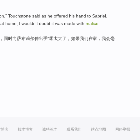
on
," Touchstone
said
as he offered his
hand
to
Sabriel
.
 at home
,
I
wouldn't doubt
it
was
made with
malice
，
同时向萨布莉尔伸出
手
“
雾
太
大了，
如果
我们
在家
，
我会
毫
方博客
技术博客
诚聘英才
联系我们
站点地图
网络举报