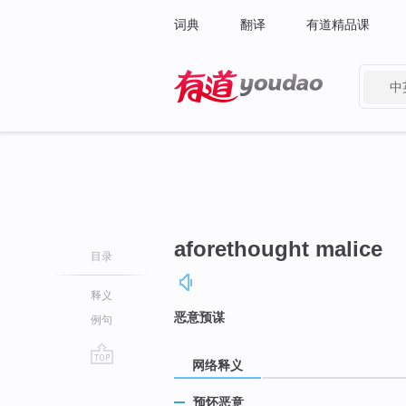
词典
翻译
有道精品课
中
有道 - 网易旗下搜索
aforethought malice
目录
释义
恶意预谋
例句
网络释义
go
top
预怀恶意