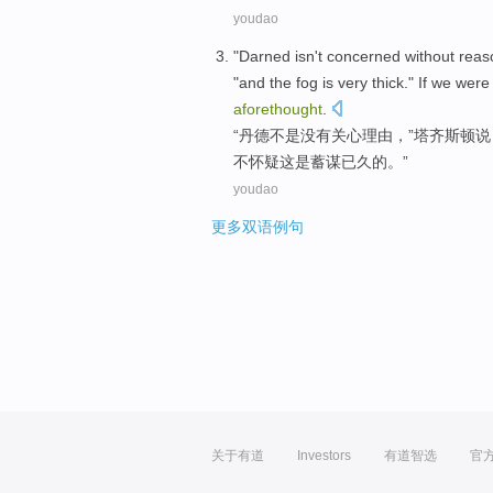
youdao
"
Darned
isn't
concerned
without
reas
"and the
fog
is very
thick."
If
we
were
aforethought
.
“
丹德
不是
没有
关心
理由
，”塔齐斯顿
说
不
怀疑
这
是
蓄谋已久的。”
youdao
更多双语例句
关于有道
Investors
有道智选
官