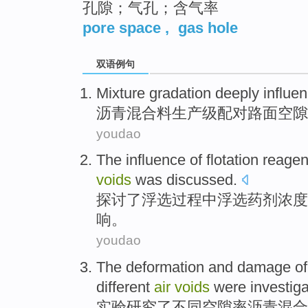
孔隙；气孔；含气率
pore space
,
gas hole
双语例句
Mixture
gradation
deeply
influe
沥青混合
料生产级配对
路面
空隙
youdao
The
influence
of
flotation
reagen
voids
was
discussed
.
探讨了
浮选
过程
中
浮选
药剂
浓度
响
。
youdao
The
deformation
and
damage
of
different
air
voids
were
investig
实验研究了
不同
空隙
率
沥青
混合