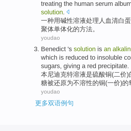
treating the
human
serum
album
solution
.
一
种
用
碱性
溶液
处理
人
血清
白蛋
聚体
单体
化的方法。
youdao
Benedict '
s
solution
is
an
alkali
which
is
reduced
to
insoluble
co
sugars
,
giving
a
red
precipitate
.
本尼
迪
克特
溶液
是
硫酸铜
(
二
价)
糖
被
还原
为
不
溶
性的
铜
(
一
价)的
youdao
更多双语例句