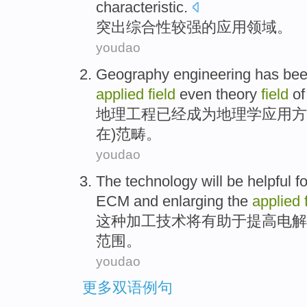
characteristic
.
突出
综合性
较强
的
应用
领域
。
youdao
Geography
engineering
has be
applied
field
even
theory
field
of
地理
工程
已经
成为
地理学
应用
方
在)
范畴
。
youdao
The
technology
will be
helpful fo
ECM
and
enlarging
the
applied
这种
加工
技术
将
有助于
提高
电解
范围
。
youdao
更多双语例句