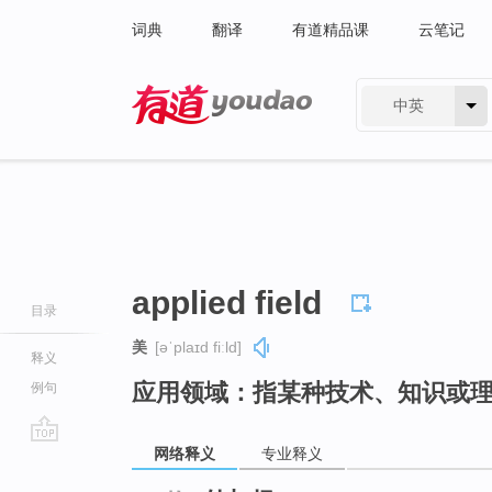
词典
翻译
有道精品课
云笔记
中英
有道 - 网易旗下搜索
applied field
目录
美
[əˈplaɪd fiːld]
释义
应用领域：指某种技术、知识或
例句
网络释义
专业释义
go
top