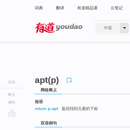
词典
翻译
有道精品课
云笔记
中英
有道 - 网易旗下搜索
apt(p)
目录
网络释义
释义
短语
例句
return p-apt
返回找到元素的下标
go
双语例句
top