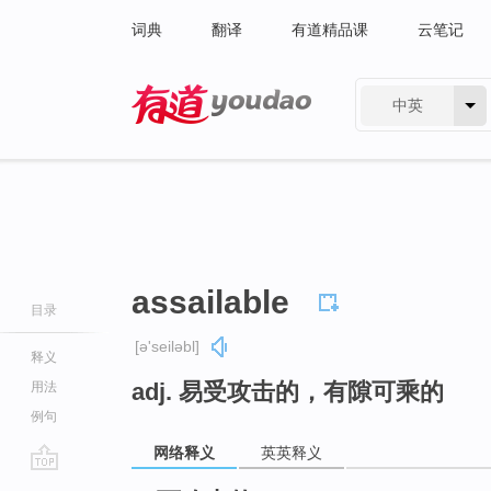
词典
翻译
有道精品课
云笔记
中英
有道 - 网易旗下搜索
assailable
目录
[ə'seiləbl]
释义
adj. 易受攻击的，有隙可乘的
用法
例句
网络释义
英英释义
go