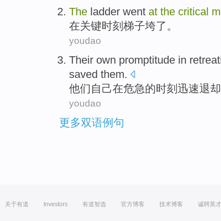
The
ladder
went
at
the
critical
m
在
关键
时刻
梯子
垮了。
youdao
Their
own
promptitude
in
retreat
saved
them.
他们
自己
在
危急
的
时刻
迅速
退却
youdao
更多双语例句
关于有道
Investors
有道智选
官方博客
技术博客
诚聘英