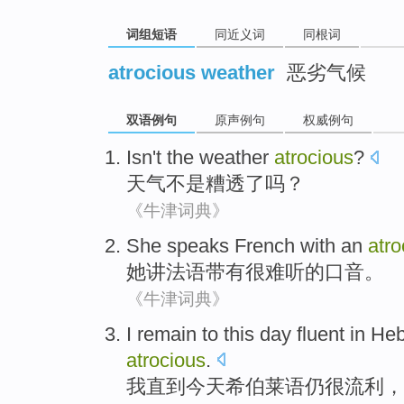
词组短语
同近义词
同根词
atrocious weather
恶劣气候
双语例句
原声例句
权威例句
Isn't
the weather
atrocious
?
天气
不是
糟透
了吗？
《牛津词典》
She
speaks
French
with an
atro
她
讲
法语
带有
很难听的口音。
《牛津词典》
I
remain
to
this day
fluent in
Heb
atrocious
.
我
直到
今天
希伯莱语
仍
很
流利
，