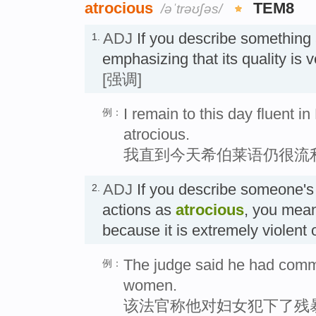
atrocious
TEM8
/əˈtrəʊʃəs/
ADJ
If you describe something
1.
emphasizing that its quality 
[强调]
I remain to this day fluent i
例：
atrocious.
我直到今天希伯莱语仍很流
ADJ
If you describe someone's 
2.
actions as
atrocious
, you mean
because it is extremely viole
The judge said he had commi
例：
women.
该法官称他对妇女犯下了残