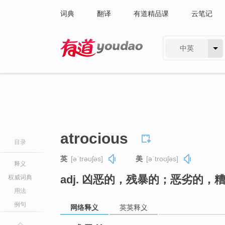
词典
翻译
有道精品课
云笔记
中英
有道 - 网易旗下搜索
atrocious
目录
英
[əˈtrəʊʃəs]
美
[əˈtroʊʃəs]
释义
adj. 凶恶的，残暴的；恶劣的，
权威词典
用法
例句
网络释义
英英释义