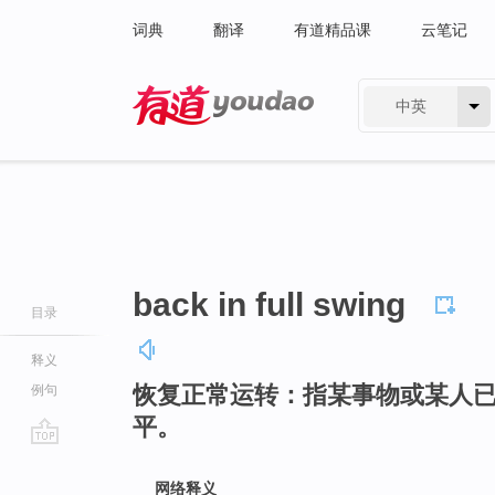
词典
翻译
有道精品课
云笔记
中英
有道 - 网易旗下搜索
back in full swing
目录
释义
恢复正常运转：指某事物或某人
例句
平。
go
top
网络释义