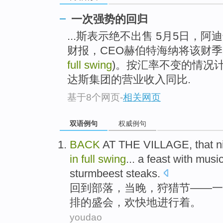
一次强势的回归
...斯表示绝不出售 5月5日，阿
财报，CEO赫伯特海纳将该财
full swing
)。按汇率不变的情况计
达斯集团的营业收入同比.
基于8个网页
-
相关网页
双语例句
权威例句
BACK
AT
THE VILLAGE, that nig
in
full
swing
...
a
feast with
musi
sturmbeest
steaks
.
回到
部落，当晚，狩猎节——
一
排
的
盛会，欢快地进行着。
youdao