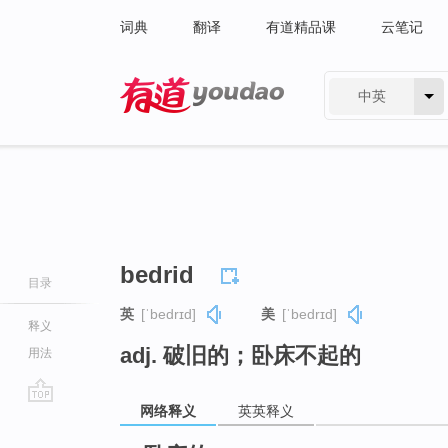
词典
翻译
有道精品课
云笔记
中英
有道 - 网易旗下搜索
bedrid
目录
英
[ˈbedrɪd]
美
[ˈbedrɪd]
释义
adj. 破旧的；卧床不起的
用法
网络释义
英英释义
go
top