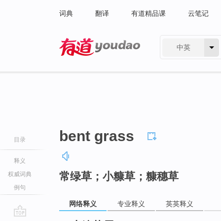
词典
翻译
有道精品课
云笔记
中英
有道 - 网易旗下搜索
bent grass
目录
释义
常绿草；小糠草；糠穗草
权威词典
例句
网络释义
专业释义
英英释义