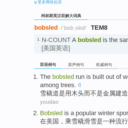
更多
网络短语
柯林斯英汉双解大词典
bobsled
TEM8
/ˈbɒbˌslɛd/
N-COUNT
A
bobsled
is the sa
1.
[美国英语]
双语例句
原声例句
权威例句
The
bobsled
run
is
built
out
of
w
among
trees
.
雪橇道
是
用
木头
而不是
金属
建造
youdao
Bobsled
is
a
popular
winter
spor
在
美国
，乘
雪橇
滑雪
是
一种
流行