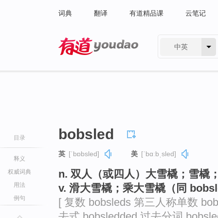
词典
翻译
有道精品课
云笔记
中英
有道 - 网易旗下搜索
bobsled
目录
英
[ˈbɒbsled]
美
[ˈbɑːbˌsled]
释义
n. 双人（或四人）大雪橇；雪橇；雪
权威词典
用法
v. 滑大雪橇；乘大雪橇（同 bobsl
例句
[ 复数 bobsleds 第三人称单数 bobs
去式 bobsledded 过去分词 bobsled