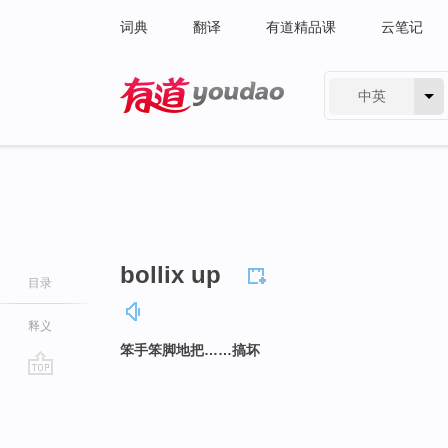
词典
翻译
有道精品课
云笔记
中英
有道 - 网易旗下搜索
bollix up
目录
释义
笨手笨脚地把……搞坏
go
top