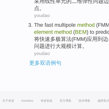
采用
线性
单元
的
二维弹性问题
边
点
。
youdao
The
fast
multipole
method
(
FM
element
method
(
BEM
)
to
predi
将
快速
多极
算法
(
FMM
)
应用
到
边
问题进行
大规模
计算。
youdao
更多双语例句
关于有道
Investors
有道智选
官方博客
技术博客
诚聘英