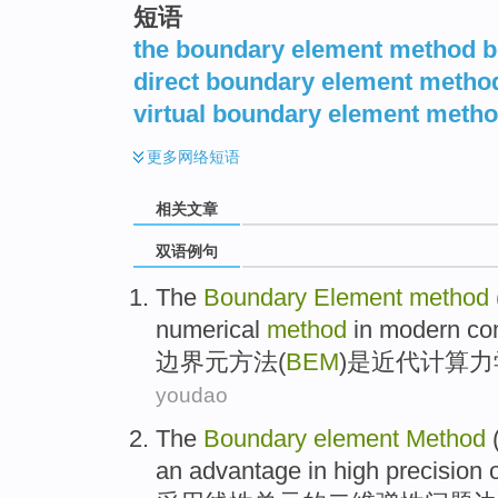
短语
the boundary element method 
direct boundary element meth
virtual boundary element meth
更多
网络短语
相关文章
双语例句
The
Boundary
Element
method
numerical
method
in
modern
co
边界
元
方法
(
BEM
)
是
近代
计算
力
youdao
The
Boundary
element
Method
an
advantage
in
high
precision