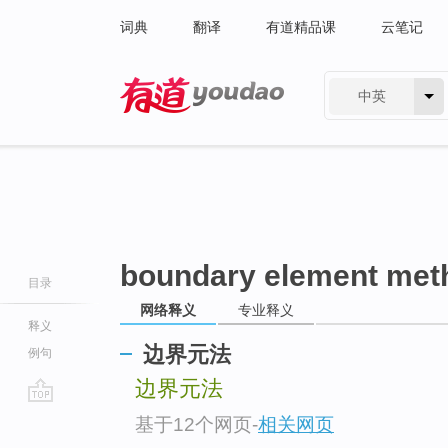
词典
翻译
有道精品课
云笔记
中英
有道 - 网易旗下搜索
boundary element me
目录
网络释义
专业释义
释义
边界元法
例句
边界元法
go
基于12个网页
-
相关网页
top