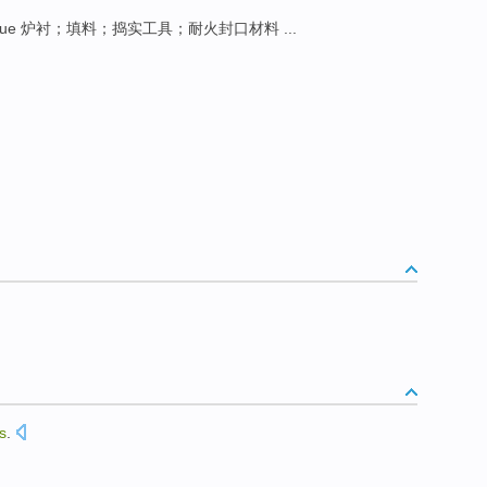
sque 炉衬；填料；捣实工具；耐火封口材料 ...
s
.