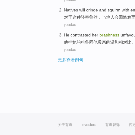
Natives
will
cringe
and
squirm with
e
对于
这种
轻率
鲁莽
，
当地人
会
因
尴尬
youdao
He
contrasted
her
brashness
unfavo
他
把
她
的
粗鲁
同
他
母亲
的
温和
相对比
youdao
更多双语例句
关于有道
Investors
有道智选
官