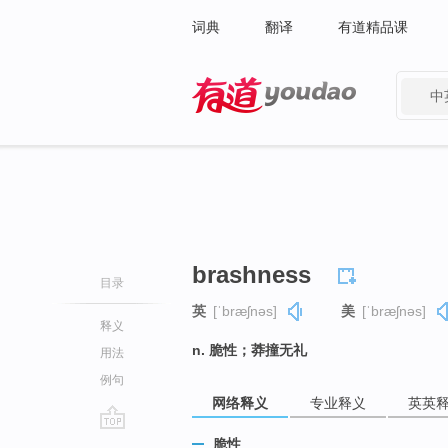
词典
翻译
有道精品课
中
有道 - 网易旗下搜索
brashness
目录
英
[ˈbræʃnəs]
美
[ˈbræʃnəs]
释义
n. 脆性；莽撞无礼
用法
例句
网络释义
专业释义
英英
go
脆性