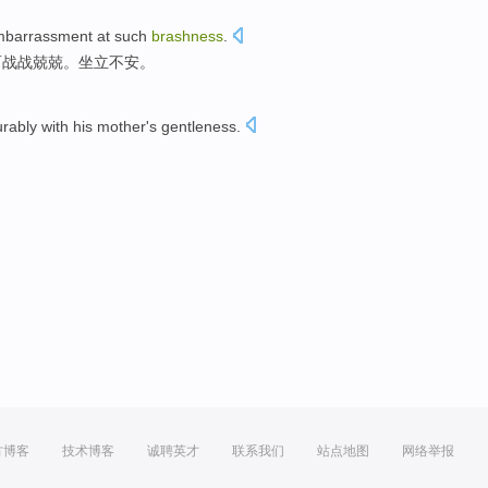
mbarrassment
at
such
brashness
.
而
战战兢兢
。坐立不安。
urably
with
his
mother
's
gentleness
.
。
方博客
技术博客
诚聘英才
联系我们
站点地图
网络举报