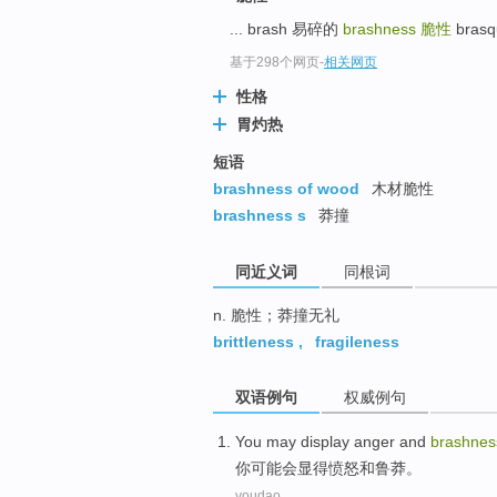
top
... brash 易碎的
brashness
脆性
bra
基于298个网页
-
相关网页
性格
胃灼热
短语
brashness of wood
木材脆性
brashness s
莽撞
同近义词
同根词
n. 脆性；莽撞无礼
brittleness
,
fragileness
双语例句
权威例句
You
may
display
anger
and
brashnes
你
可能会
显得
愤怒
和
鲁莽
。
youdao