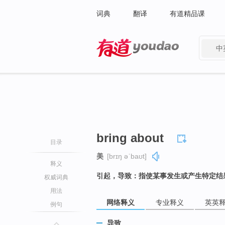
词典
翻译
有道精品课
中
有道 - 网易旗下搜索
bring about
目录
美
[brɪŋ əˈbaʊt]
释义
引起，导致：指使某事发生或产生特定结
权威词典
用法
网络释义
专业释义
英英
例句
导致