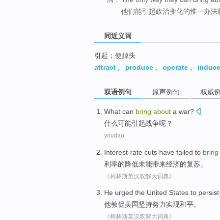
他们能引起政治变化的惟一办法
同近义词
引起；使掉头
attract
,
produce
,
operate
,
induc
双语例句
原声例句
权威
What
can
bring
about
a war
?
什么
可能
引起
战争
呢？
youdao
Interest-rate
cuts
have failed to
brin
利率
的
降低
未能
带来
经济
的
复苏
。
《柯林斯英汉双解大词典》
He
urged
the United States
to persist
他
敦促
美国
坚持
努力
实现
和平。
《柯林斯英汉双解大词典》