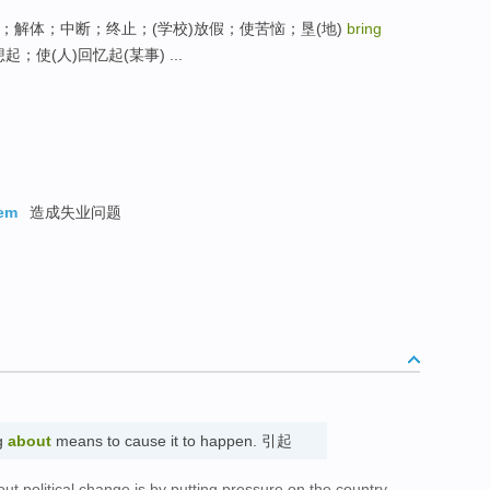
；结束；解体；中断；终止；(学校)放假；使苦恼；垦(地)
bring
回想起；使(人)回忆起(某事) ...
lem
造成失业问题
g
about
means to cause it to happen. 引起
t political change is by putting pressure on the country.