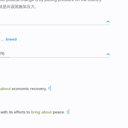
就是向该国施加压力。
e
,
breed
例句
g
about
economic
recovery
.
 with
its efforts
to
bring
about
peace.