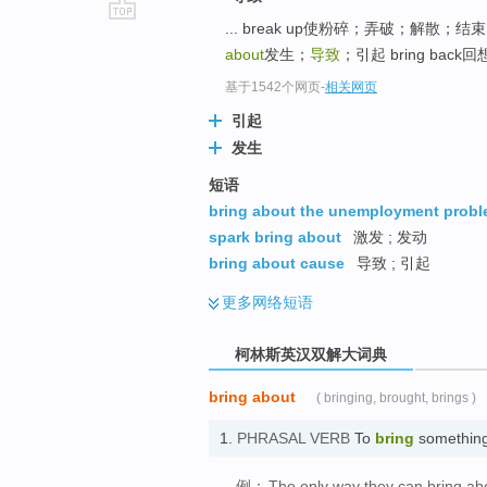
... break up使粉碎；弄破；解散
go
about
发生；
导致
；引起 bring back
top
基于1542个网页
-
相关网页
引起
发生
短语
bring about the unemployment prob
spark bring about
激发 ; 发动
bring about cause
导致 ; 引起
更多
网络短语
柯林斯英汉双解大词典
bring about
( bringing, brought, brings )
1.
PHRASAL VERB
To
bring
somethin
例：
The only way they can bring abou