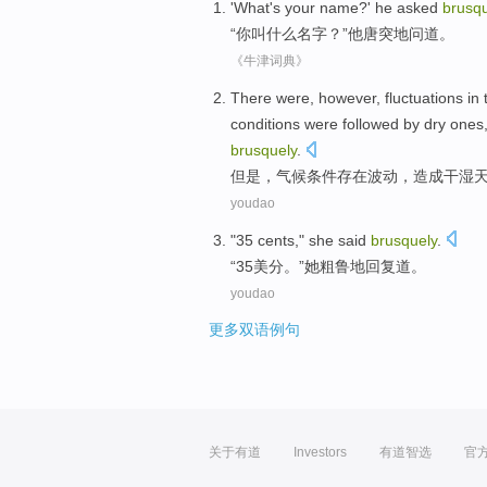
'
What's
your
name
?'
he
asked
brusqu
“
你
叫
什么
名字？”
他
唐突地
问道
。
《牛津词典》
There were,
however
,
fluctuations
in 
conditions were followed by dry ones
brusquely
.
但是
，
气候
条件
存在波动
，
造成
干湿
youdao
"
35
cents
,"
she
said
brusquely
.
“
35
美分
。”
她
粗鲁
地回复道。
youdao
更多双语例句
关于有道
Investors
有道智选
官