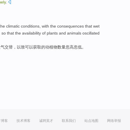
ely
.
the
climatic
conditions
, with the
consequences
that
wet
, so
that
the
availability
of
plants and animals
oscillated
天气交替，
以致
可以
获取
的
动植物
数量
忽
高忽低。
方博客
技术博客
诚聘英才
联系我们
站点地图
网络举报