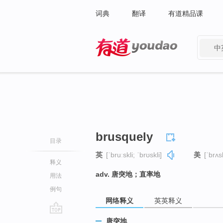
词典
翻译
有道精品课
中
有道 - 网易旗下搜索
brusquely
目录
英
[ˈbruːskli; ˈbrʊskli]
美
[ˈbrʌsk
释义
adv. 唐突地；直率地
用法
例句
网络释义
英英释义
go
唐突地