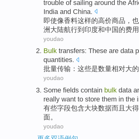
trouble
of
sailing
around
the
Afr
India
and
China
.
即使
像
香料
这样
的
高价
商品
，也
洲
大陆
航行
到
印度
和
中国
的
费用
youdao
Bulk
transfers
:
These
are
data 
quantities
.
批量
传输
：
这些
是
数量
相对
大
的
youdao
Some
fields
contain
bulk
data
a
really want
to store
them
in
the 
有些
字段
包含
大块
数据
而且
大
得
面。
youdao
更多双语例句