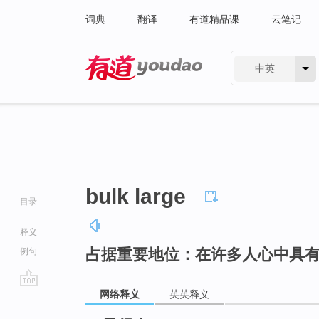
词典
翻译
有道精品课
云笔记
中英
有道 - 网易旗下搜索
bulk large
目录
释义
占据重要地位：在许多人心中具
例句
网络释义
英英释义
go
top