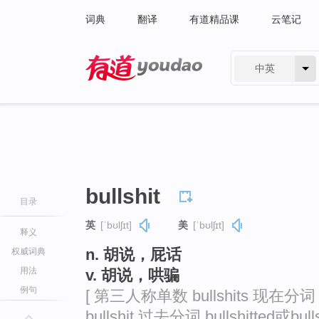
词典
翻译
有道精品课
云笔记
中英
有道 - 网易旗下搜索
bullshit
目录
英
[ˈbʊlʃɪt]
美
[ˈbʊlʃɪt]
释义
n. 胡说，屁话
权威词典
用法
v. 胡说，哄骗
例句
[ 第三人称单数 bullshits 现在分词 bul
bullshit 过去分词 bullshitted或bullsh