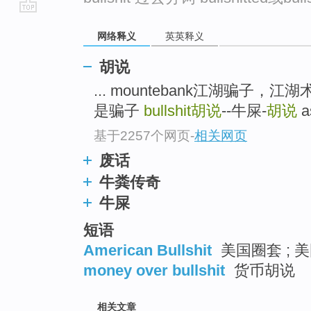
go
网络释义
英英释义
top
胡说
... mountebank江湖骗子
是骗子
bullshit
胡说
--牛屎-
胡说
a
基于2257个网页
-
相关网页
废话
牛粪传奇
牛屎
短语
American Bullshit
美国圈套 ; 
money over bullshit
货币胡说
相关文章