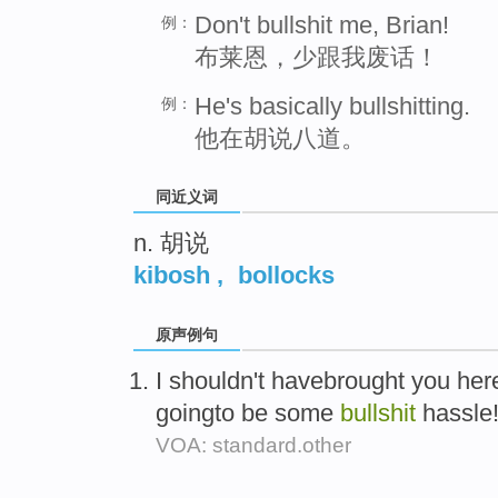
Don't bullshit me, Brian!
例：
布莱恩，少跟我废话！
He's basically bullshitting.
例：
他在胡说八道。
同近义词
n. 胡说
kibosh
,
bollocks
原声例句
I shouldn't havebrought you her
goingto be some
bullshit
hassle
VOA: standard.other