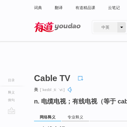
词典
翻译
有道精品课
云笔记
中英
有道 - 网易旗下搜索
Cable TV
目录
美
[ˈkeɪbl ˌtiː ˈviː]
释义
n. 电缆电视；有线电视（等于 cable 
例句
网络释义
专业释义
go
top