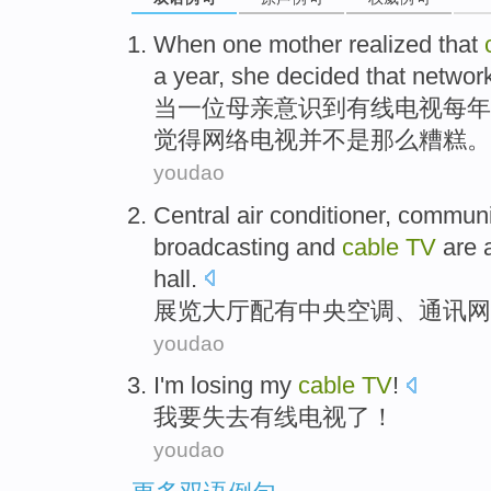
When
one
mother
realized
that
a year
,
she
decided
that
networ
当
一位
母亲
意识
到
有线
电视
每年
觉得
网络
电视并
不是
那么糟糕。
youdao
Central
air conditioner
,
communi
broadcasting
and
cable
TV
are a
hall
.
展览
大厅
配有
中央
空调
、
通讯
网
youdao
I
'm
losing
my
cable
TV
!
我
要
失去
有线
电视
了！
youdao