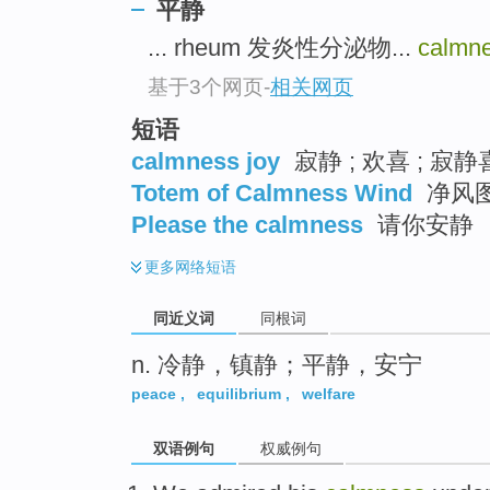
平静
top
... rheum 发炎性分泌物...
calmn
基于3个网页
-
相关网页
短语
calmness joy
寂静 ; 欢喜 ; 寂
Totem of Calmness Wind
净风
Please the calmness
请你安静
更多
网络短语
同近义词
同根词
n. 冷静，镇静；平静，安宁
peace
,
equilibrium
,
welfare
双语例句
权威例句