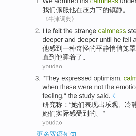
We
admired
his
calmness
unde
我们
佩服
他
在
压力
下
的
镇静
。
《牛津词典》
He
felt
the
strange
calmness
ste
deeper and deeper
until
he
fell
他
感到
一
种奇怪
的
平静
悄悄笼罩
直到
他
睡着
了。
youdao
"
They
expressed
optimism
,
cal
when
these
were not
the
emotio
feeling
,"
the
study
said.
研究
称：“
她们
表现出
乐观
、
冷
她们
实际
感受到
的
。”
youdao
更多双语例句