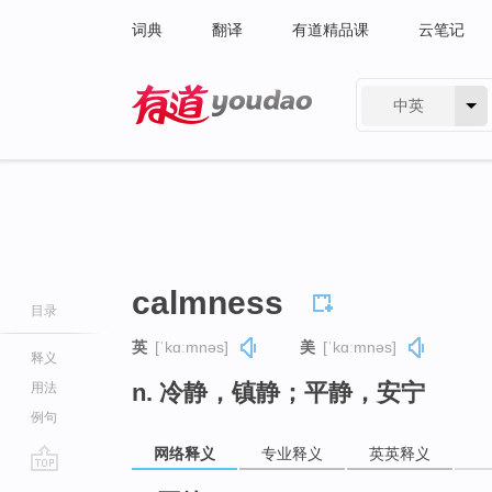
词典
翻译
有道精品课
云笔记
中英
有道 - 网易旗下搜索
calmness
目录
英
[ˈkɑːmnəs]
美
[ˈkɑːmnəs]
释义
n. 冷静，镇静；平静，安宁
用法
例句
网络释义
专业释义
英英释义
go