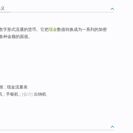
释义
以数字形式流通的货币。它把
现金
数值转换成为一系列的加密
各种金额的面值。
银根 ; 现金流量表
; 手银机 ;
[会计]
出纳机