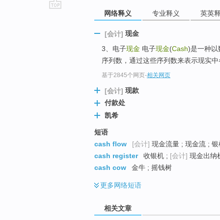
网络释义
专业释义
英英
go
top
现金
[会计]
3、电子
现金
电子
现金
(
Cash
)是一种
序列数，通过这些序列数来表示现实中
基于2845个网页
-
相关网页
现款
[会计]
付款处
凯希
短语
cash flow
[会计]
现金流量 ; 现金流 ; 
cash register
收银机 ;
[会计]
现金出纳机 
cash cow
金牛 ; 摇钱树
更多
网络短语
相关文章