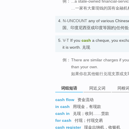
例：
...a state-owned financial-servi
…一家有大量现钱的国有金融机
4.
N-UNCOUNT
any of various Chinese
国、印度尼西亚或印度等国的)任何低
5.
V-T
If you
cash
a cheque, you exchan
it is worth. 兑现
例：
There are similar charges if y
than your own.
如果你在其他银行兑现支票或支
词组短语
同近义词
同根
cash flow
资金流动
in cash
用现金，有现款
cash in
兑现；收到……货款
for cash
付现；付现交易
cash register
现金出纳机，收银机