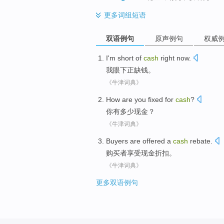
更多
词组短语
双语例句
原声例句
权威
I
'm
short of
cash
right now
.
我
眼下
正
缺
钱
。
《牛津词典》
How
are
you
fixed for
cash
?
你
有
多少
现金
？
《牛津词典》
Buyers are
offered a
cash
rebate
.
购买者
享受
现金
折扣
。
《牛津词典》
更多双语例句