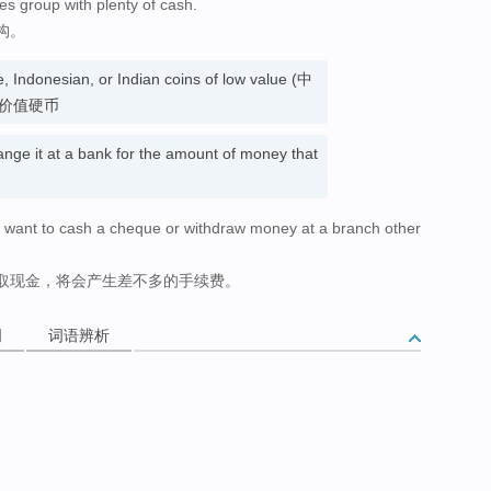
ces group with plenty of cash.
构。
, Indonesian, or Indian coins of low value (中
价值硬币
ge it at a bank for the amount of money that
ou want to cash a cheque or withdraw money at a branch other
取现金，将会产生差不多的手续费。
词
词语辨析