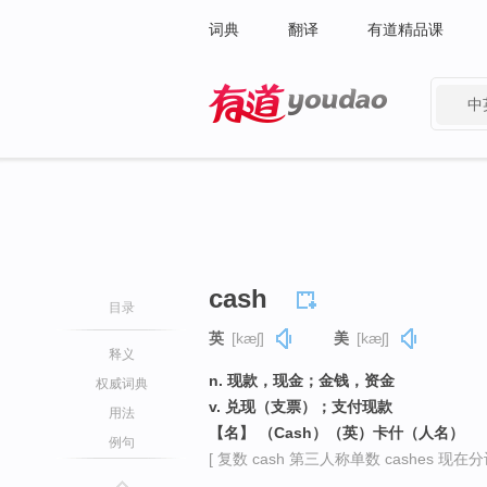
词典
翻译
有道精品课
中
有道 - 网易旗下搜索
cash
目录
英
[kæʃ]
美
[kæʃ]
释义
n. 现款，现金；金钱，资金
权威词典
v. 兑现（支票）；支付现款
用法
【名】 （Cash）（英）卡什（人名）
例句
[ 复数 cash 第三人称单数 cashes 现在分词 