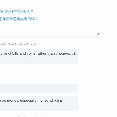
udget”还能怎样优雅表达？
draw还有哪些必须知道的词？
 cashing, cashed, cashes )
form of bills and coins rather than cheques. 现
as money, especially money which is