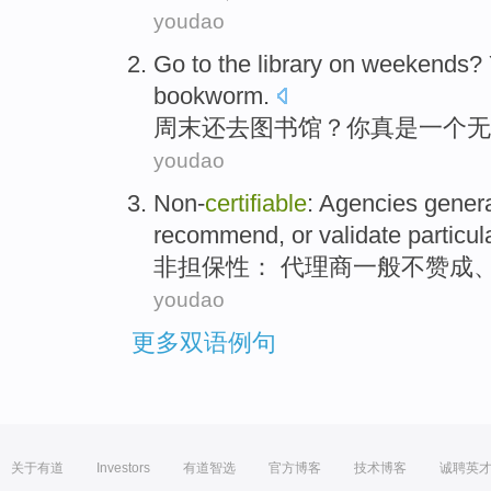
youdao
Go to
the library
on weekends
?
bookworm.
周末
还
去
图书馆
？
你
真是
一个
无
youdao
Non-
certifiable
:
Agencies
genera
recommend
,
or
validate
particul
非担保性
：
代理商
一般
不
赞成
youdao
更多双语例句
关于有道
Investors
有道智选
官方博客
技术博客
诚聘英