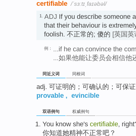
certifiable
/ˈsɜːtɪˌfaɪəbəl/
ADJ
If you describe someone 
1.
that their behaviour is extreme
foolish. 不正常的; 傻的
[英国英
...if he can convince the comm
例：
...如果他能让委员会相信
同近义词
同根词
adj. 可证明的；可确认的；可保
provable
,
evincible
双语例句
权威例句
You
know
she
's
certifiable
, right
你
知道
她
精神
不
正常吧？