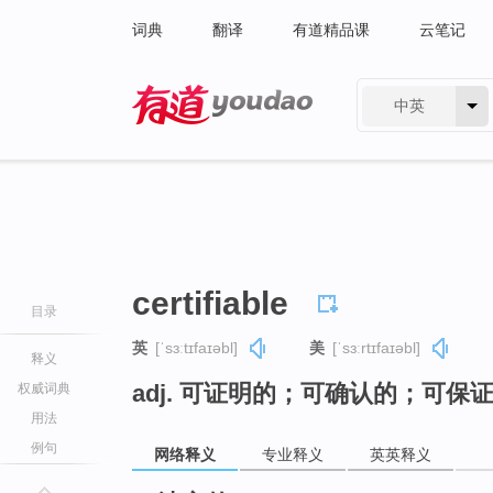
词典
翻译
有道精品课
云笔记
中英
有道 - 网易旗下搜索
certifiable
目录
英
[ˈsɜːtɪfaɪəbl]
美
[ˈsɜːrtɪfaɪəbl]
释义
adj. 可证明的；可确认的；可保
权威词典
用法
例句
网络释义
专业释义
英英释义