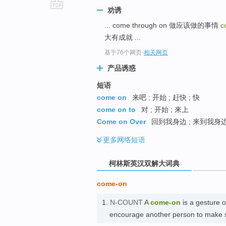
劝诱
go
... come through on 做应该做的事情
c
top
大有成就 ...
基于76个网页
-
相关网页
产品诱惑
短语
come on
来吧 ; 开始 ; 赶快 ; 快
come on to
对 ; 开始 ; 来上
Come on Over
回到我身边 ; 来到我身边 
更多
网络短语
柯林斯英汉双解大词典
come-on
1.
N-COUNT
A
come-on
is a gesture 
encourage another person to make