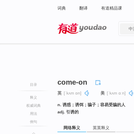
词典
翻译
有道精品课
中
有道 - 网易旗下搜索
come-on
目录
英
[ˈkʌm ɒn]
美
[ˈkʌm ɑːn]
释义
n. 诱惑；诱饵；骗子；容易受骗的人
权威词典
adj. 引诱的
用法
例句
网络释义
英英释义