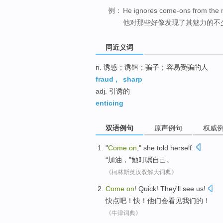
例：
He ignores come-ons from the 
他对那些好像发现了其魅力的不
同近义词
n. 诱惑；诱饵；骗子；容易受骗的人
fraud
,
sharp
adj. 引诱的
enticing
双语例句
原声例句
权威
"
Come
on
,"
she
told
herself
.
“
加油
，”
她
叮嘱
自己
。
《柯林斯英汉双解大词典》
Come
on
!
Quick
!
They
'll
see
us
!
快点
吧！
快
！
他们
会
看见
我们
的！
《牛津词典》