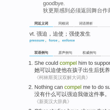
goodbye.
狄更斯感到必须返回舞台作
同近义词
同根词
词语辨析
vt. 强迫，迫使；强使发生
pressure
,
force
,
enforce
双语例句
原声例句
权威例句
She
could
compel
him
to suppo
她
可以
迫使
他
在
孩子
出生
后
抚养
《柯林斯英汉双解大词典》
Nothing
can
compel
me
to do
su
没有什么
可以
强迫
我
做
这件
事。
《新英汉大辞典》