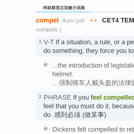
柯林斯英汉双解大词典
compel
CET4 TEM
/kəmˈpɛl/
compels )
V-T
If a situation, a rule, or a 
1.
do something, they force you t
...the introduction of legisla
例：
helmet.
…强制骑车人戴头盔的法律
PHRASE
If you
feel compelle
2.
feel that you must do it, because 
do. 感到必须 (做某事)
Dickens felt compelled to retu
例：