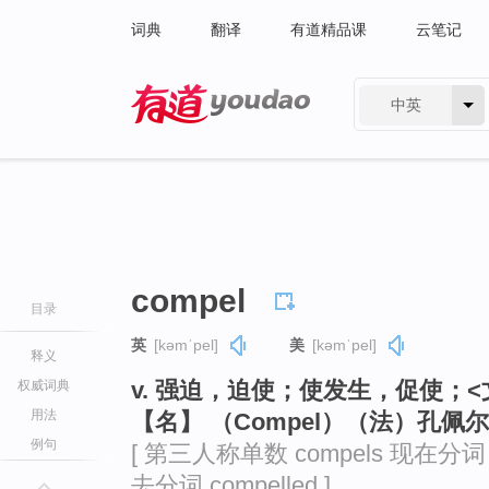
词典
翻译
有道精品课
云笔记
中英
有道 - 网易旗下搜索
compel
目录
英
[kəmˈpel]
美
[kəmˈpel]
释义
v. 强迫，迫使；使发生，促使；<
权威词典
用法
【名】 （Compel）（法）孔佩
例句
[ 第三人称单数 compels 现在分词 co
去分词 compelled ]