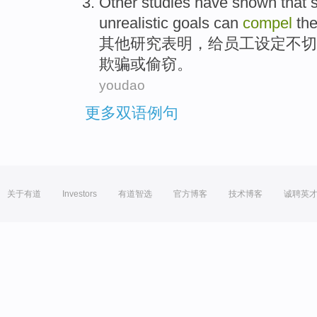
Other
studies
have shown
that
unrealistic
goals
can
compel
th
其他
研究
表明
，
给
员工
设定
不切
欺骗
或
偷窃。
youdao
更多双语例句
关于有道
Investors
有道智选
官方博客
技术博客
诚聘英