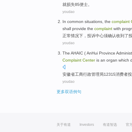
就损失85便士。
youdao
In common
situations
, the
complaint
shall
provide
the
complaint
with
prog
正常
情况下
，
投诉
中心
须
确认
收到
了
youdao
The
AHAIC
( AnHui Province Adminis
Complaint
Center
is
an
organ
which
d
安徽省工商行政管理局
12315
消费者
投
youdao
更多双语例句
关于有道
Investors
有道智选
官