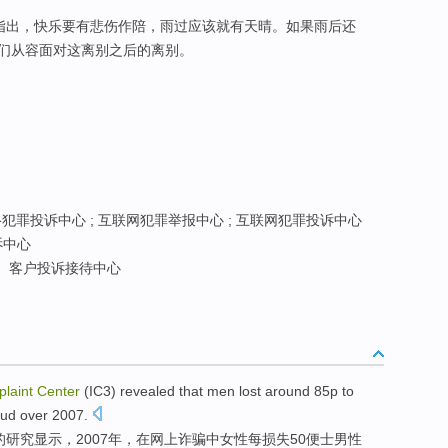
)指出，快乐要有悲伤作陪，雨过应该就有天晴。如果雨后还
们从容面对这离别之后的离别。
犯罪投诉中心 ; 互联网犯罪举报中心 ; 互联网犯罪投诉中心
诉中心
客户投诉接待中心
laint
Center
(
IC3
)
revealed
that
men
lost
around 85
p
to
aud over
2007.
的
研究
显示
，2007年，
在
网上
诈骗
中
女性
每
损失
50
便士
男性