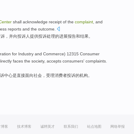
Center
shall
acknowledge
receipt
of
the
complaint
,
and
ress
reports
and
the outcome
.
投诉，
并
向投诉人
提供
投诉处理的
进展
报告
和
结果
。
tration for Industry and Commerce) 12315
Consumer
irectly
faces the
society
,
accepts
consumers
'
complaints
.
诉
中心
是
直接
面向
社会
，
受理
消费者
投诉
的
机构
。
方博客
技术博客
诚聘英才
联系我们
站点地图
网络举报