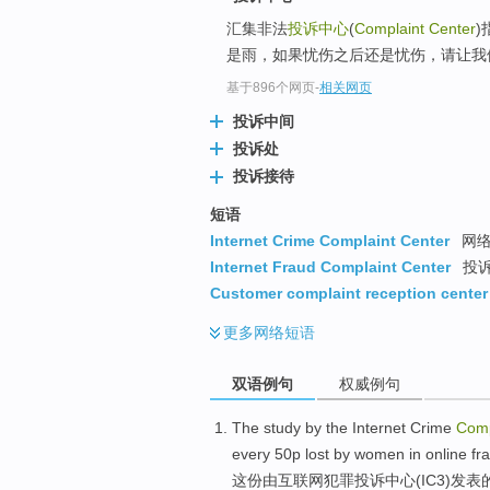
汇集非法
投诉中心
(
Complaint Center
是雨，如果忧伤之后还是忧伤，请让我
基于896个网页
-
相关网页
投诉中间
投诉处
投诉接待
短语
Internet Crime Complaint Center
网络
Internet Fraud Complaint Center
投
Customer complaint reception center
更多
网络短语
双语例句
权威例句
The
study
by
the Internet
Crime
Comp
every
50
p lost
by
women
in
online
fr
这份
由
互联网
犯罪
投诉
中心
(
IC3
)发表